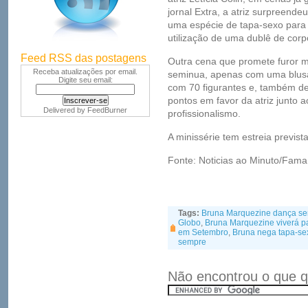
jornal Extra, a atriz surpreende
uma espécie de tapa-sexo para 
utilização de uma dublê de corp
Feed RSS das postagens
Outra cena que promete furor 
Receba atualizações por email.
seminua, apenas com uma blusa
Digite seu email:
com 70 figurantes e, também de
pontos em favor da atriz junto 
Delivered by
FeedBurner
profissionalismo.
A minissérie tem estreia previst
Fonte: Noticias ao Minuto/Fama
Tags:
Bruna Marquezine dança s
Globo
,
Bruna Marquezine viverá p
em Setembro
,
Bruna nega tapa-se
sempre
Não encontrou o que q