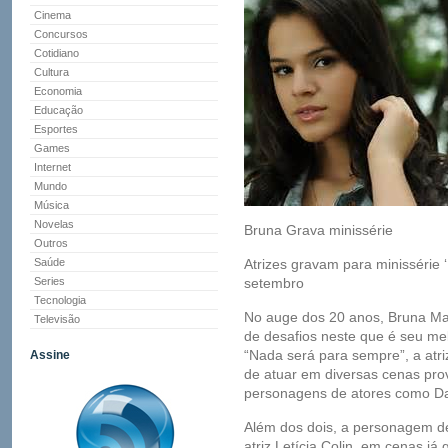
Cinema
Concursos
Cotidiano
Cultura
Economia
Educação
Esportes
Games
Internet
Mundo
Música
Novelas
Bruna Grava minissérie
Outros
Saúde
Atrizes gravam para minissérie 
Series
setembro
Tecnologia
No auge dos 20 anos, Bruna Ma
Televisão
de desafios neste que é seu me
“Nada será para sempre”, a atri
Assine
de atuar em diversas cenas pro
personagens de atores como Dan
Além dos dois, a personagem d
atriz Letícia Colin, em cenas j