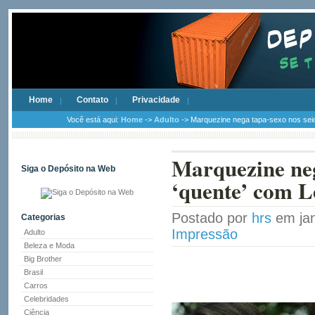
Home
Contato
Privacidade
Você está aqui:
Home
->
Adulto
-> Marquezine nega tapa-sexo nos seio
Marquezine neg
Siga o Depósito na Web
‘quente’ com L
Postado por
hrs
em jan
Categorias
Impressão
Adulto
Beleza e Moda
Big Brother
Brasil
Carros
Celebridades
Ciência