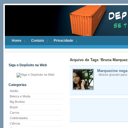
Home
Contato
Privacidade
Arquivo de Tags ‘Bruna Marquez
Siga o Depósito na Web
Marquezine nega 
Atrizes gravam para m
Categorias
Adulto
Beleza e Moda
Big Brother
Brasil
Carros
Celebridades
Ciência