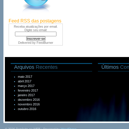
Feed RSS das postagens
Receba atualizações por email.
Digite seu email:
Delivered by
FeedBurner
Arquivos
Recentes
Últimos
Com
maio 2017
abril 2017
março 2017
fevereiro 2017
janeiro 2017
dezembro 2016
novembro 2016
outubro 2016