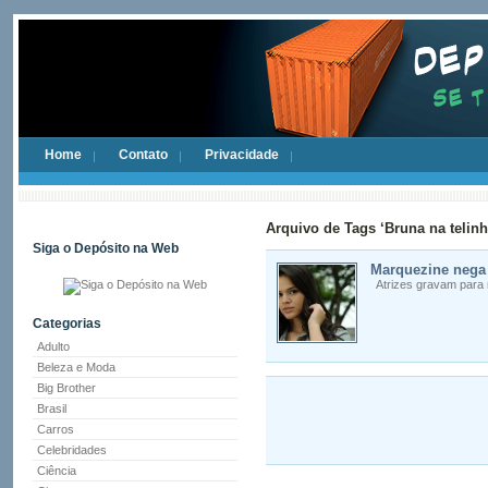
Home
Contato
Privacidade
Arquivo de Tags ‘Bruna na telin
Siga o Depósito na Web
Marquezine nega 
Atrizes gravam para m
Categorias
Adulto
Beleza e Moda
Big Brother
Brasil
Carros
Celebridades
Ciência