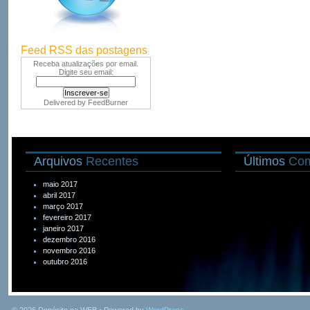
Feed RSS das postagens
Receba atualizações por email.
Digite seu email:
Delivered by
FeedBurner
Arquivos
Recentes
Últimos
Com
maio 2017
abril 2017
março 2017
fevereiro 2017
janeiro 2017
dezembro 2016
novembro 2016
outubro 2016