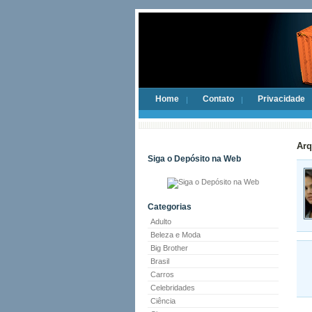
Home
Contato
Privacidade
Arq
Siga o Depósito na Web
Categorias
Adulto
Beleza e Moda
Big Brother
Brasil
Carros
Celebridades
Ciência