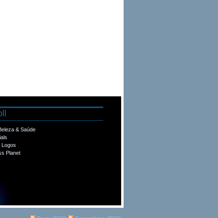
ll
 Beleza & Saúde
ials
e Logos
s Planet