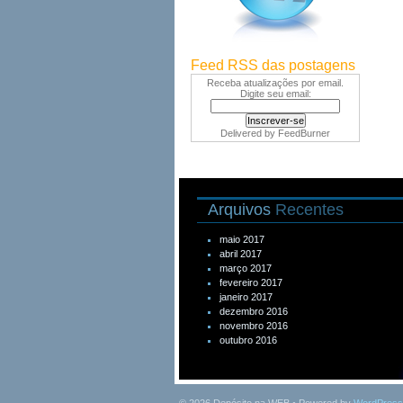
Feed RSS das postagens
Receba atualizações por email.
Digite seu email:
Delivered by
FeedBurner
Arquivos
Recentes
maio 2017
abril 2017
março 2017
fevereiro 2017
janeiro 2017
dezembro 2016
novembro 2016
outubro 2016