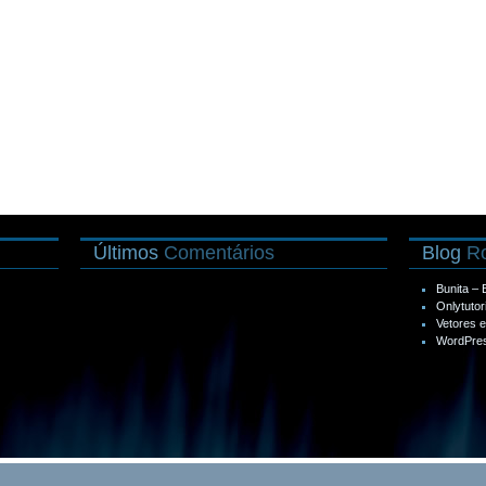
Últimos
Comentários
Blog
Ro
Bunita –
Onlytutor
Vetores 
WordPres