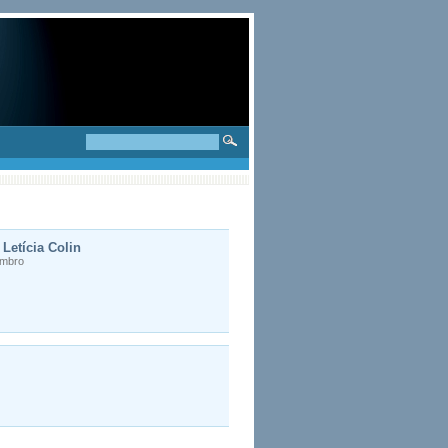
Letícia Colin
embro