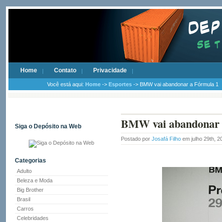
Home
Contato
Privacidade
Você está aqui:
Home
->
Esportes
-> BMW vai abandonar a Fórmula 1
BMW vai abandonar 
Siga o Depósito na Web
Postado por
Josafá Filho
em julho 29th, 
Categorias
Adulto
Beleza e Moda
Big Brother
Brasil
Carros
Celebridades