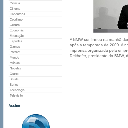
Ciência
Cinema
Concursos
Cotidiano
Cultura
Economia
Educação
A BMW confirmou na manhã dest
Esportes
após a temporada de 2009. A not
Games
imprensa organizada pela empr
Internet
Reithofer, presidente da BMW, dis
Mundo
Música
Novelas
Outros
Saúde
Series
Tecnologia
Televisão
Assine