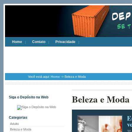
Home
Contato
Privacidade
Você está aqui:
Home
-> Beleza e Moda
Beleza e Moda
Siga o Depósito na Web
E
Categorias
v
Adulto
Beleza e Moda
20