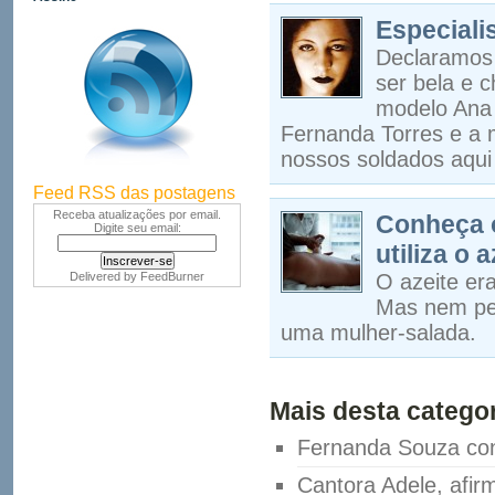
Especiali
Declaramos 
ser bela e 
modelo Ana 
Fernanda Torres e a 
nossos soldados aqui
Feed RSS das postagens
Receba atualizações por email.
Conheça o
Digite seu email:
utiliza o a
Delivered by
FeedBurner
O azeite er
Mas nem pen
uma mulher-salada.
Mais desta categor
Fernanda Souza con
Cantora Adele, afi