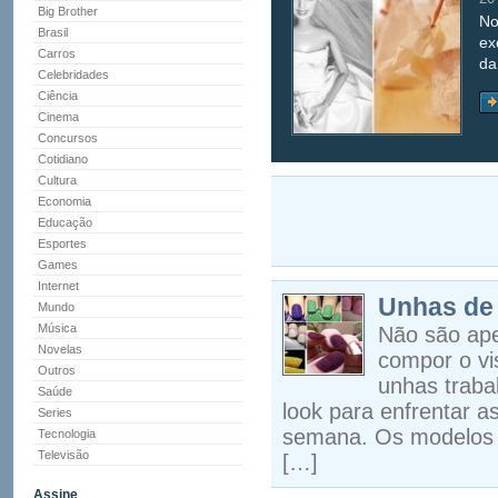
Big Brother
No
Brasil
ex
Carros
da
Celebridades
Ciência
Cinema
Concursos
Cotidiano
Cultura
Economia
Educação
Esportes
Games
Internet
Unhas de 
Mundo
Música
Não são ape
Novelas
compor o vi
Outros
unhas trab
Saúde
look para enfrentar a
Series
semana. Os modelos 
Tecnologia
Televisão
[…]
Assine