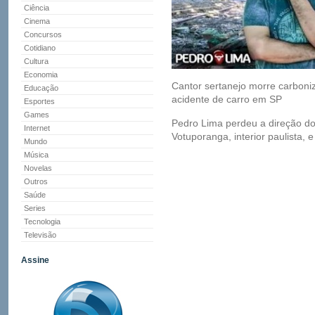
Ciência
Cinema
Concursos
Cotidiano
Cultura
Economia
Cantor sertanejo morre carboni
Educação
acidente de carro em SP
Esportes
Games
Pedro Lima perdeu a direção d
Internet
Votuporanga, interior paulista, 
Mundo
Música
Novelas
Outros
Saúde
Series
Tecnologia
Televisão
Assine