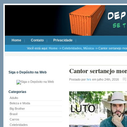
Home
Contato
Privacidade
Você está aqui:
Home
->
Celebridades
,
Música
-> Cantor sertanejo mo
Cantor sertanejo mor
Siga o Depósito na Web
Postado por
hrs
em julho 24th, 2016
Categorias
Adulto
Beleza e Moda
Big Brother
Brasil
Carros
Celebridades