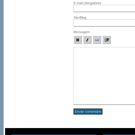
E-mail
(obrigatório)
Site/Blog
Mensagem