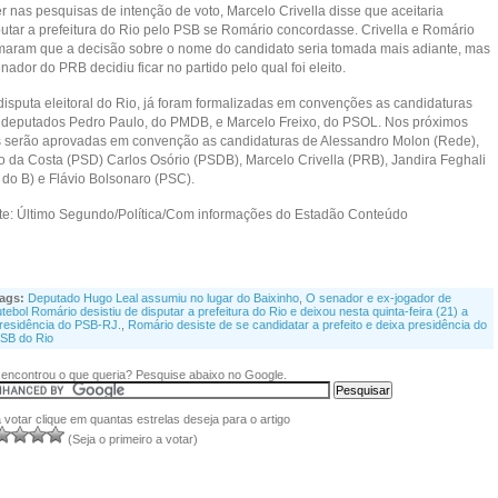
r nas pesquisas de intenção de voto, Marcelo Crivella disse que aceitaria
putar a prefeitura do Rio pelo PSB se Romário concordasse. Crivella e Romário
rmaram que a decisão sobre o nome do candidato seria tomada mais adiante, mas
nador do PRB decidiu ficar no partido pelo qual foi eleito.
disputa eleitoral do Rio, já foram formalizadas em convenções as candidaturas
 deputados Pedro Paulo, do PMDB, e Marcelo Freixo, do PSOL. Nos próximos
s serão aprovadas em convenção as candidaturas de Alessandro Molon (Rede),
io da Costa (PSD) Carlos Osório (PSDB), Marcelo Crivella (PRB), Jandira Feghali
 do B) e Flávio Bolsonaro (PSC).
te: Último Segundo/Política/Com informações do Estadão Conteúdo
ags:
Deputado Hugo Leal assumiu no lugar do Baixinho
,
O senador e ex-jogador de
utebol Romário desistiu de disputar a prefeitura do Rio e deixou nesta quinta-feira (21) a
residência do PSB-RJ.
,
Romário desiste de se candidatar a prefeito e deixa presidência do
SB do Rio
encontrou o que queria? Pesquise abaixo no Google.
 votar clique em quantas estrelas deseja para o artigo
(Seja o primeiro a votar)