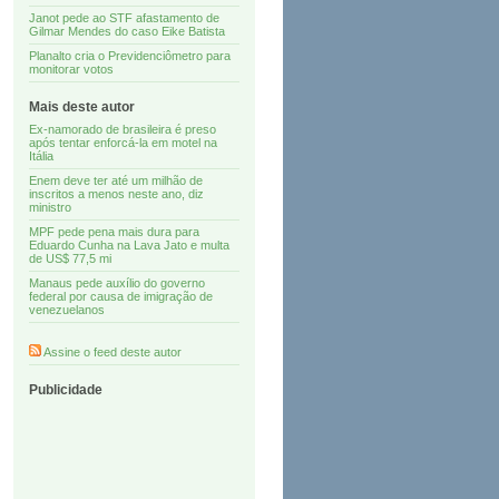
Janot pede ao STF afastamento de
Gilmar Mendes do caso Eike Batista
Planalto cria o Previdenciômetro para
monitorar votos
Mais deste autor
Ex-namorado de brasileira é preso
após tentar enforcá-la em motel na
Itália
Enem deve ter até um milhão de
inscritos a menos neste ano, diz
ministro
MPF pede pena mais dura para
Eduardo Cunha na Lava Jato e multa
de US$ 77,5 mi
Manaus pede auxílio do governo
federal por causa de imigração de
venezuelanos
Assine o feed deste autor
Publicidade