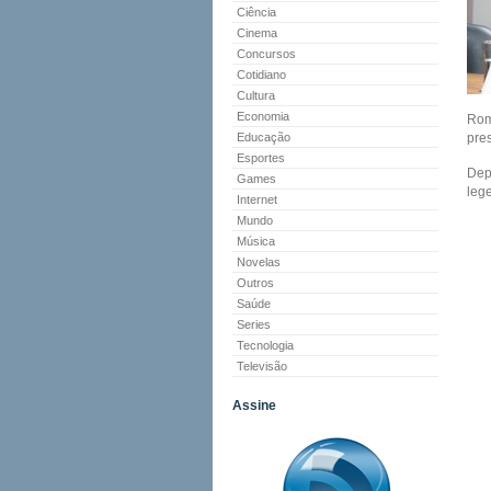
Ciência
Cinema
Concursos
Cotidiano
Cultura
Economia
Romá
Educação
pre
Esportes
Dep
Games
leg
Internet
Mundo
Música
Novelas
Outros
Saúde
Series
Tecnologia
Televisão
Assine