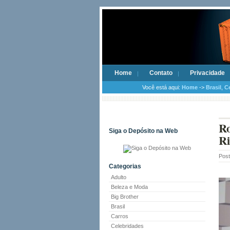
Home
Contato
Privacidade
Você está aqui:
Home
->
Brasil
,
C
Ro
Siga o Depósito na Web
Ri
Pos
Categorias
Adulto
Beleza e Moda
Big Brother
Brasil
Carros
Celebridades