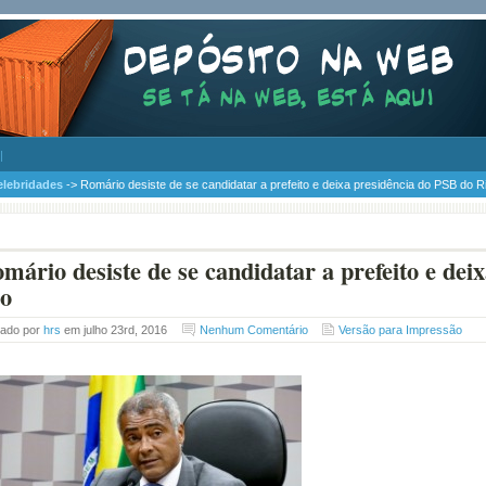
elebridades
-> Romário desiste de se candidatar a prefeito e deixa presidência do PSB do R
mário desiste de se candidatar a prefeito e dei
o
tado por
hrs
em julho 23rd, 2016
Nenhum Comentário
Versão para Impressão