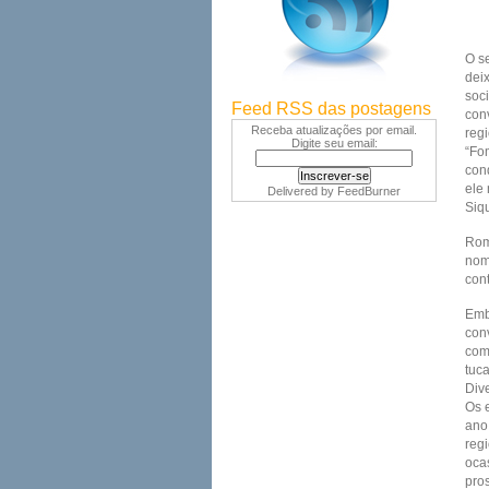
O se
dei
soc
Feed RSS das postagens
con
Receba atualizações por email.
reg
Digite seu email:
“Fo
con
ele
Delivered by
FeedBurner
Siqu
Romá
nom
con
Emb
con
com
tuc
Div
Os 
ano
reg
oca
pro