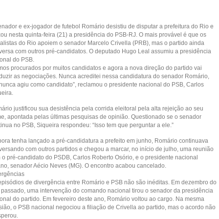
nador e ex-jogador de futebol Romário desistiu de disputar a prefeitura do Rio e
xou nesta quinta-feira (21) a presidência do PSB-RJ. O mais provável é que os
ialistas do Rio apoiem o senador Marcelo Crivella (PRB), mas o partido ainda
versa com outros pré-candidatos. O deputado Hugo Leal assumiu a presidência
ional do PSB.
mos procurados por muitos candidatos e agora a nova direção do partido vai
duzir as negociações. Nunca acreditei nessa candidatura do senador Romário,
 nunca agiu como candidato”, reclamou o presidente nacional do PSB, Carlos
eira.
rio justificou sua desistência pela corrida eleitoral pela alta rejeição ao seu
e, apontada pelas últimas pesquisas de opinião. Questionado se o senador
tinua no PSB, Siqueira respondeu: “Isso tem que perguntar a ele.”
ora tenha lançado a pré-candidatura a prefeito em junho, Romário continuava
versando com outros partidos e chegou a marcar, no início de julho, uma reunião
 o pré-candidato do PSDB, Carlos Roberto Osório, e o presidente nacional
ano, senador Aécio Neves (MG). O encontro acabou cancelado.
ergências
episódios de divergência entre Romário e PSB não são inéditas. Em dezembro do
 passado, uma intervenção do comando nacional tirou o senador da presidência
ional do partido. Em fevereiro deste ano, Romário voltou ao cargo. Na mesma
sião, o PSB nacional negociou a filiação de Crivella ao partido, mas o acordo não
sperou.