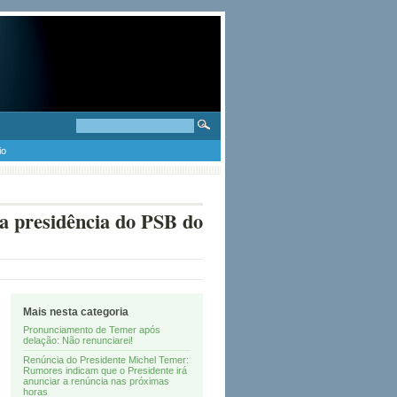
io
xa presidência do PSB do
Mais nesta categoria
Pronunciamento de Temer após
delação: Não renunciarei!
Renúncia do Presidente Michel Temer:
Rumores indicam que o Presidente irá
anunciar a renúncia nas próximas
horas