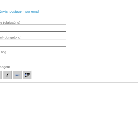
Enviar postagem por email
me
(obrigaório)
il
(obrigatório)
/Blog
sagem