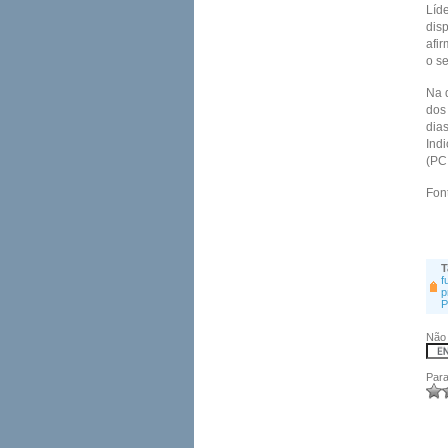
Líde
dis
afi
o se
Na 
dos
dia
Ind
(PC
Fon
T
f
p
P
Não 
Para