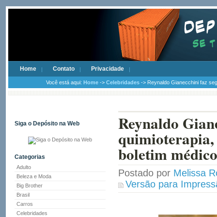
Home
Contato
Privacidade
Você está aqui:
Home
->
Celebridades
-> Reynaldo Gianecchini faz segu
Reynaldo Giane
Siga o Depósito na Web
quimioterapia, 
boletim médic
Categorias
Adulto
Postado por
Melissa R
Beleza e Moda
Versão para Impress
Big Brother
Brasil
Carros
Celebridades