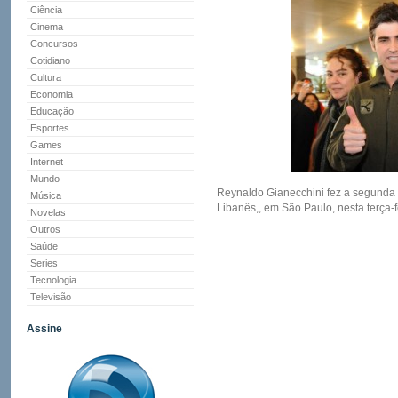
Ciência
Cinema
Concursos
Cotidiano
Cultura
Economia
Educação
Esportes
Games
Internet
Mundo
Reynaldo Gianecchini fez a segunda s
Música
Libanês,, em São Paulo, nesta terça-fe
Novelas
Outros
Saúde
Series
Tecnologia
Televisão
Assine