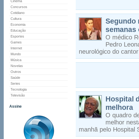
Cinema
Concursos
Cotidiano
Cultura
Segundo m
Economia
semanas 
Educação
O médico Ro
Esportes
Games
Pedro Leona
Internet
neurológico do canto
Mundo
Música
Novelas
Outros
Saúde
Series
Tecnologia
Televisão
Hospital 
melhora
Assine
O quadro de
melhor nest
manhã pelo Hospital 