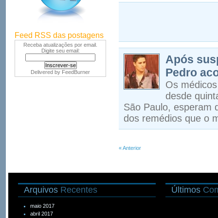
Feed RSS das postagens
Receba atualizações por email.
Digite seu email:
Após sus
Pedro ac
Delivered by
FeedBurner
Os médicos 
desde quinta
São Paulo, esperam 
dos remédios que o 
« Anterior
Arquivos
Recentes
Últimos
Com
maio 2017
abril 2017