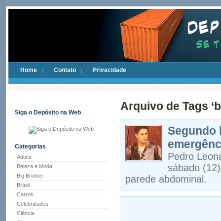
Home
Contato
Privacidade
Arquivo de Tags ‘
Siga o Depósito na Web
Segundo b
emergênc
Categorias
Pedro Leona
Adulto
sábado (12)
Beleza e Moda
Big Brother
parede abdominal.
Brasil
Carros
Celebridades
Ciência