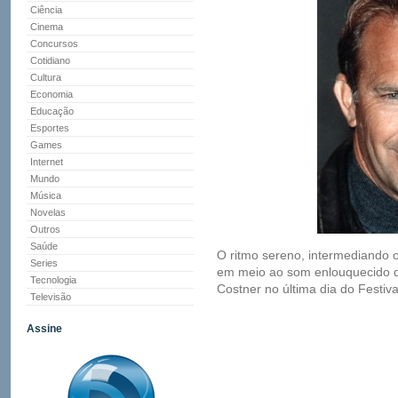
Ciência
Cinema
Concursos
Cotidiano
Cultura
Economia
Educação
Esportes
Games
Internet
Mundo
Música
Novelas
Outros
Saúde
O ritmo sereno, intermediando o
Series
em meio ao som enlouquecido de
Tecnologia
Costner no última dia do Festiv
Televisão
Assine