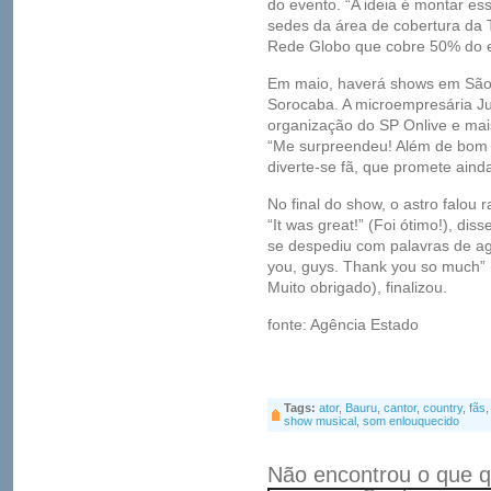
do evento. “A ideia é montar e
sedes da área de cobertura da 
Rede Globo que cobre 50% do e
Em maio, haverá shows em São 
Sorocaba. A microempresária Juli
organização do SP Onlive e mai
“Me surpreendeu! Além de bom a
diverte-se fã, que promete ain
No final do show, o astro falou
“It was great!” (Foi ótimo!), dis
se despediu com palavras de agr
you, guys. Thank you so much” 
Muito obrigado), finalizou.
fonte: Agência Estado
Tags:
ator
,
Bauru
,
cantor
,
country
,
fãs
show musical
,
som enlouquecido
Não encontrou o que q