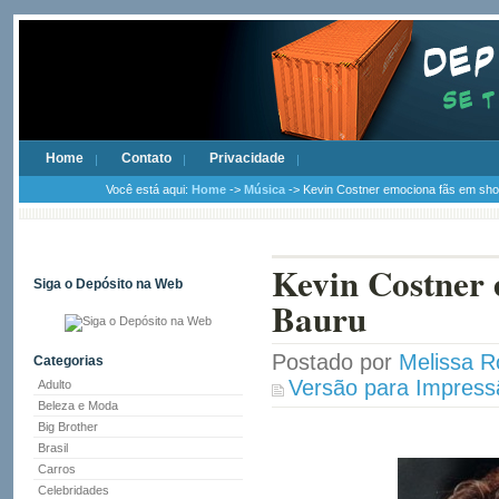
Home
Contato
Privacidade
Você está aqui:
Home
->
Música
-> Kevin Costner emociona fãs em sh
Kevin Costner 
Siga o Depósito na Web
Bauru
Postado por
Melissa R
Categorias
Versão para Impress
Adulto
Beleza e Moda
Big Brother
Brasil
Carros
Celebridades