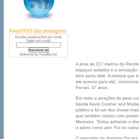
Feed RSS das postagens
Receba atualizações por email.
Digite seu email:
Delivered by
FeedBurner
A área de 217 metros do Recin
espaços isolados e a sensação 
bem perto dele. A menina que e
ele acenou para ela”, emociona
Ferrari, 47 anos.
Em meio a atrações de peso co
banda Kevin Costner and Moder
público e foi um dos shows mai
que também contou com presenç
Menezes. “Estou achando o show
o adoro como ator. Fui no camari
O vencedor de diversos Oscars, 