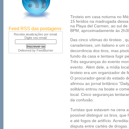
Tiroteio em casa noturna no Mé
15 feridos na madrugada dessa 
na Playa del Carmen, ao sul de 
Feed RSS das postagens
BPM, aproximadamente às 2h30 
Receba atualizações por email.
Digite seu email:
Das cinco vítimas do tiroteio , q
canadenses, um italiano e um 
decorrência dos tiros, mas piso
Delivered by
FeedBurner
fundo da casa e tentava fugir pe
Três seguranças do evento mor
evento. Além dele, a mídia loc
tiroteio era um organizador de f
O procurador-geral do estado d
afirmou ao jornal britânico “Dai
solitário entrou na boate e com
local. Cinco seguranças tentar
da confusão.
Turistas que estavam na cena af
possível distinguir os tiros, q
e até fogos de artifício. Acredit
disputa entre cartéis de drogas.