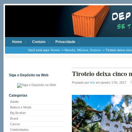
Home
Contato
Privacidade
Você está aqui:
Home
->
Mundo
,
Música
,
Outros
-> Tiroteio deixa cin
Tiroteio deixa cinco 
Siga o Depósito na Web
Postado por
hrs
em janeiro 17th, 2017
Categorias
Adulto
Beleza e Moda
Big Brother
Brasil
Carros
Celebridades