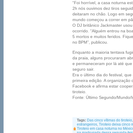
“Foi horrível, a casa noturna e
2h nós ouvimos dez tiros segui
deitaram no chão. Logo em segu
mundo começou a correr em pân
O DJ britânico Jackmaster usou 
ocorrido. “Alguém entrou na boa
5 mortos e muitos feridos. Fique
no BPM”, publicou.
Enquanto a maioria tentava fug
da praia, alguns procuraram ab
e permaneceram por lá até que 
seguro sair.
Era o último dia do festival, 
primeira edição. A organização
Facebook e afirma estar cooper
tiroteio.
Fonte: Último Segundo/Mundo/I
Tags:
Das cinco vítimas do tiroteio
estrangeiros
,
Tiroteio deixa cinco
Tiroteio em casa noturna no Méxic
na madrugada dessa segunda-feir