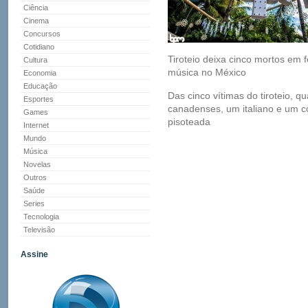
Ciência
Cinema
Concursos
Cotidiano
Tiroteio deixa cinco mortos em f
Cultura
música no México
Economia
Educação
Das cinco vítimas do tiroteio, qu
Esportes
canadenses, um italiano e um 
Games
pisoteada
Internet
Mundo
Música
Novelas
Outros
Saúde
Series
Tecnologia
Televisão
Assine