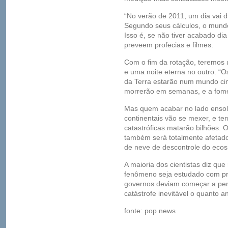
“No verão de 2011, um dia vai d
Segundo seus cálculos, o mundo
Isso é, se não tiver acabado d
preveem profecias e filmes.
Com o fim da rotação, teremos
e uma noite eterna no outro. “
da Terra estarão num mundo cin
morrerão em semanas, e a fome 
Mas quem acabar no lado ensol
continentais vão se mexer, e t
catastróficas matarão bilhões. O
também será totalmente afetado
de neve de descontrole do ecos
A maioria dos cientistas diz qu
fenômeno seja estudado com pr
governos deviam começar a pen
catástrofe inevitável o quanto a
fonte: pop news