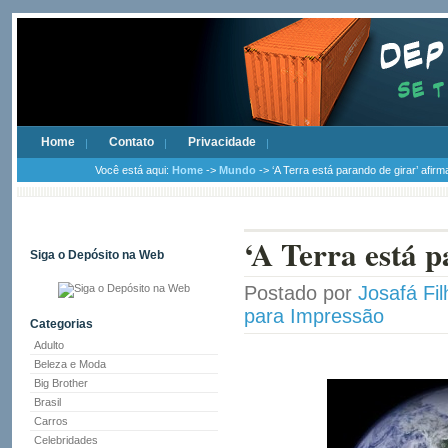
Home
Contato
Privacidade
Você está aqui:
Home
->
Mundo
-> ‘A Terra está parando de girar’ afirma
‘A Terra está p
Siga o Depósito na Web
Postado por
Josafá Fil
para Impressão
Categorias
Adulto
Beleza e Moda
Big Brother
Brasil
Carros
Celebridades