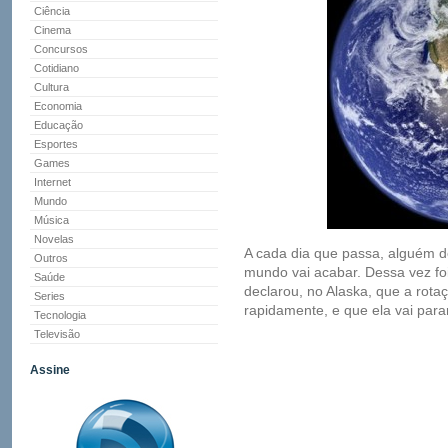
Ciência
Cinema
Concursos
Cotidiano
Cultura
Economia
Educação
Esportes
Games
Internet
Mundo
Música
Novelas
A cada dia que passa, alguém 
Outros
mundo vai acabar. Dessa vez fo
Saúde
declarou, no Alaska, que a rota
Series
rapidamente, e que ela vai parar
Tecnologia
Televisão
Assine