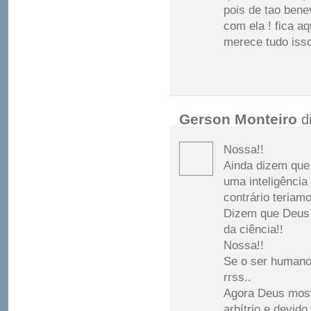
pois de tao ben
com ela ! fica a
merece tudo isso
Gerson Monteiro
d
Nossa!!
Ainda dizem que
uma inteligência
contrário teria
Dizem que Deus 
da ciência!!
Nossa!!
Se o ser humano 
rrss..
Agora Deus mostr
arbítrio e devid