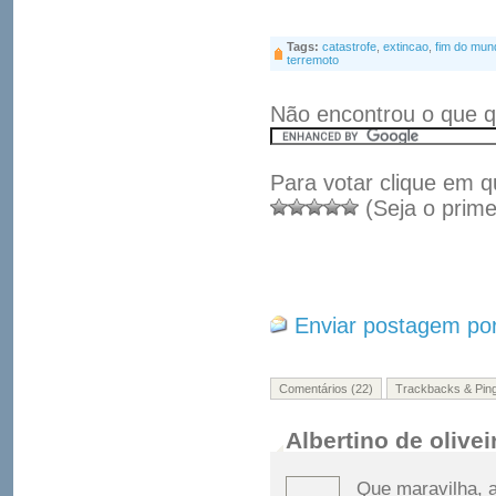
Tags:
catastrofe
,
extincao
,
fim do mun
terremoto
Não encontrou o que q
Para votar clique em q
(Seja o prime
Enviar postagem por
Comentários (22)
Trackbacks & Pin
Albertino de olive
Que maravilha, a