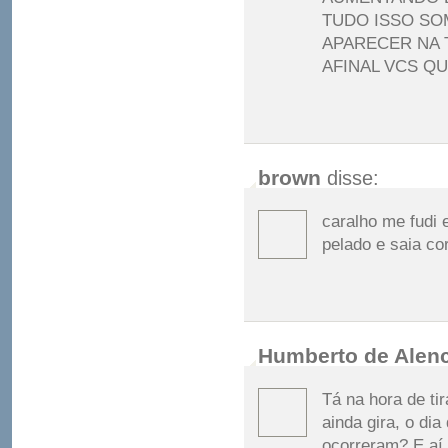
TUDO ISSO SO
APARECER NA 
AFINAL VCS Q
brown
disse:
caralho me fudi 
pelado e saia co
Humberto de Alen
Tá na hora de tir
ainda gira, o di
ocorreram? E aí