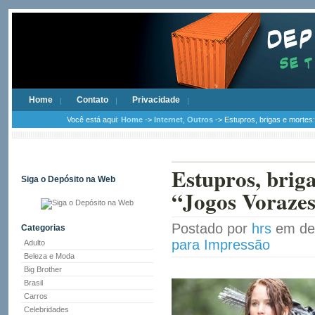
Home
Contato
Privacidade
Você está aqui:
Home
->
Internet
,
Outros
-> Estupros, brigas e mortes:
Estupros, briga
Siga o Depósito na Web
“Jogos Vorazes
Postado por
hrs
em de
Categorias
para Impressão
Adulto
Beleza e Moda
Big Brother
Brasil
Carros
Celebridades