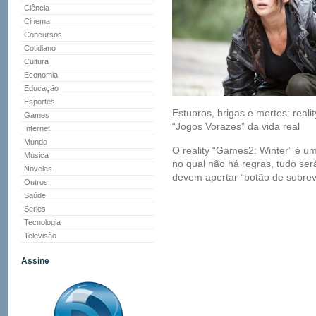
Ciência
Cinema
Concursos
Cotidiano
Cultura
Economia
Educação
Esportes
Estupros, brigas e mortes: reali
Games
“Jogos Vorazes” da vida real
Internet
Mundo
O reality “Games2: Winter” é um
Música
no qual não há regras, tudo ser
Novelas
devem apertar “botão de sobrevi
Outros
Saúde
Series
Tecnologia
Televisão
Assine