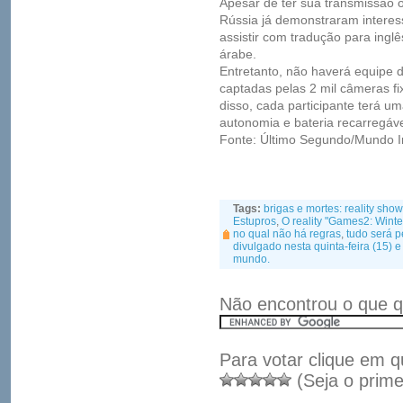
Apesar de ter sua transmissão o
Rússia já demonstraram interes
assistir com tradução para inglê
árabe.
Entretanto, não haverá equipe 
captadas pelas 2 mil câmeras fi
disso, cada participante terá u
autonomia e bateria recarregáve
Fonte: Último Segundo/Mundo In
Tags:
brigas e mortes: reality sho
Estupros
,
O reality "Games2: Winte
no qual não há regras
,
tudo será p
divulgado nesta quinta-feira (15)
mundo.
Não encontrou o que q
Para votar clique em q
(Seja o prime