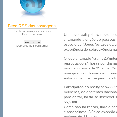
Feed RSS das postagens
Receba atualizações por email.
Um novo reality show russo foi d
Digite seu email:
chamando atenção de pessoas 
espécie de “Jogos Vorazes da v
Delivered by
FeedBurner
experiência de sobrevivência na
O jogo chamado “Game2:Winter”
reproduzido 24 horas por dia na 
milionário russo de 35 anos, Y
uma quantia milionária em torno
entre todos que chegarem ao fi
Participarão do reality show 3
mulheres, de diferentes nacion
para entrar, basta se inscrever.
55,5 mil.
Como não há regras, tudo é perm
e assassinato. A única exceção
maiores de 18 anos.