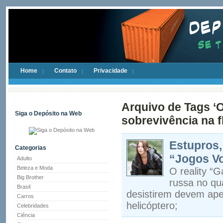
Home
Contato
Privacidade
Arquivo de Tags ‘O
Siga o Depósito na Web
sobrevivência na f
Estupros,
Categorias
“Jogos Vo
Adulto
Beleza e Moda
O reality “
Big Brother
russa no qu
Brasil
desistirem devem aper
Carros
helicóptero;
Celebridades
Ciência