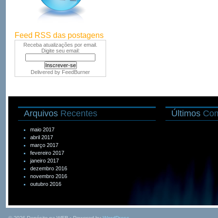
Feed RSS das postagens
Receba atualizações por email.
Digite seu email:
Delivered by
FeedBurner
Arquivos
Recentes
Últimos
Com
maio 2017
abril 2017
março 2017
fevereiro 2017
janeiro 2017
dezembro 2016
novembro 2016
outubro 2016