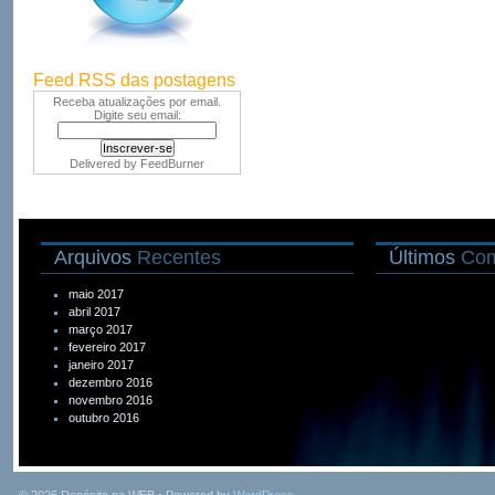
Feed RSS das postagens
Receba atualizações por email.
Digite seu email:
Delivered by
FeedBurner
Arquivos
Recentes
Últimos
Com
maio 2017
abril 2017
março 2017
fevereiro 2017
janeiro 2017
dezembro 2016
novembro 2016
outubro 2016