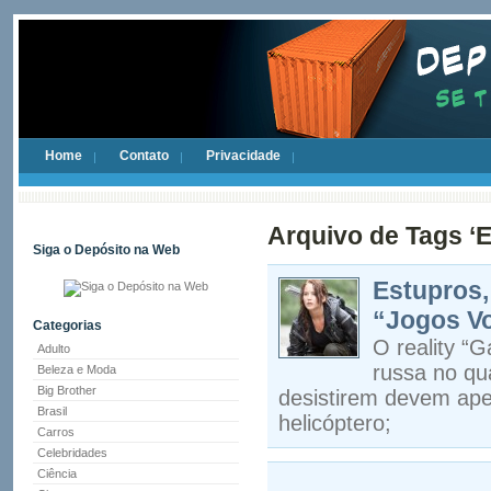
Home
Contato
Privacidade
Arquivo de Tags ‘
Siga o Depósito na Web
Estupros,
“Jogos Vo
Categorias
O reality “
Adulto
russa no qu
Beleza e Moda
Big Brother
desistirem devem aper
Brasil
helicóptero;
Carros
Celebridades
Ciência