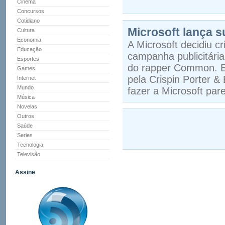
Cinema
Concursos
Cotidiano
Microsoft lança s
Cultura
Economia
A Microsoft decidiu c
Educação
campanha publicitári
Esportes
do rapper Common. Es
Games
pela Crispin Porter 
Internet
Mundo
fazer a Microsoft par
Música
Novelas
Outros
Saúde
Series
Tecnologia
Televisão
Assine