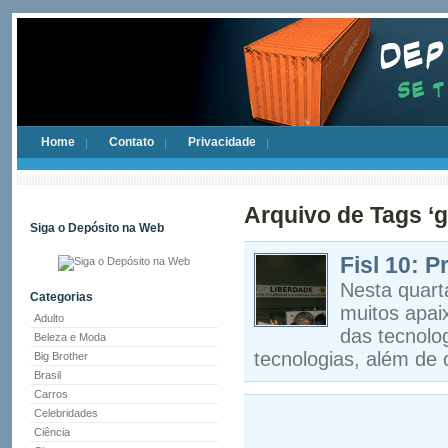
Home
Contato
Privacidade
Arquivo de Tags ‘g
Siga o Depósito na Web
Fisl 10: P
Nesta quart
Categorias
muitos apai
Adulto
das tecnolo
Beleza e Moda
tecnologias, além de
Big Brother
Brasil
Carros
Celebridades
Ciência