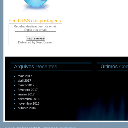
Feed RSS das postagens
Receba atualizações por email.
Digite seu email:
Delivered by
FeedBurner
Arquivos
Recentes
Últimos
Com
maio 2017
abril 2017
março 2017
fevereiro 2017
janeiro 2017
dezembro 2016
novembro 2016
outubro 2016