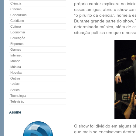
próprio cantor explicara no in
Ciência
esses amigos, abriu o show cant
Cinema
“o pirulito da ciência”, nomeia 
Concursos
Durante grande parte do show, T
Cotidiano
determinada música, além de c
Cultura
situação política em que o nosso
Economia
Educação
Esportes
Games
Internet
Mundo
Música
Novelas
Outros
Saúde
Series
Tecnologia
Televisão
Assine
O show foi dividido em alguns 
que mais se encaixavam dentro 