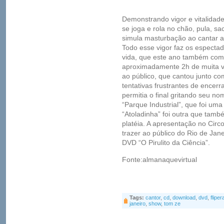
Demonstrando vigor e vitalidad
se joga e rola no chão, pula, sa
simula masturbação ao cantar a
Todo esse vigor faz os especta
vida, que este ano também comp
aproximadamente 2h de muita v
ao público, que cantou junto c
tentativas frustrantes de encerr
permitia o final gritando seu n
“Parque Industrial”, que foi uma
“Atoladinha” foi outra que tamb
platéia. A apresentação no Cir
trazer ao público do Rio de Jane
DVD “O Pirulito da Ciência”.
Fonte:almanaquevirtual
Tags:
cantor
,
cd
,
download
,
dvd
,
flipe
janeiro
,
show
,
tom ze