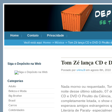
Home
Contato
Privacidade
Você está aqui:
Home
->
Música
-> Tom Zé lança CD e DVD O Pirulito d
Tom Zé lança CD e D
Siga o Depósito na Web
Postado por
s4mu3l
em agosto 8th, 2010
Categorias
Nada morno ou requentado, Tom
Adulto
noite desse último sábado, 07 d
Beleza e Moda
CD e DVD O Pirulito da Ciênci
Big Brother
completamente lotada, o show co
Brasil
esperava amigos estrangeiros 
Carros
Literária de Paraty- especialme
Celebridades