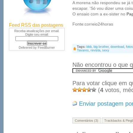
A morena não respondeu se já t
escapar. ‘Só vou dizer uma coisa
O ensaio com a ex-sister no
Pa
Fonte:correio24horas
Feed RSS das postagens
Receba atualizações por email.
Digite seu email:
Tags:
bbb
,
big brother
,
download
,
fotos
Delivered by
FeedBurner
Tavares
,
revista
,
sexy
Não encontrou o que q
Para votar clique em q
(
4
votos, mé
Enviar postagem por
Comentários (3)
Trackbacks & Pingb