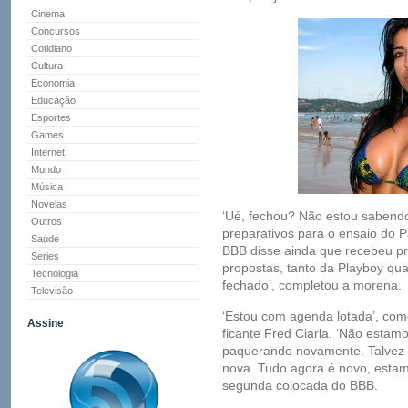
Cinema
Concursos
Cotidiano
Cultura
Economia
Educação
Esportes
Games
Internet
Mundo
Música
Novelas
‘Ué, fechou? Não estou sabendo
Outros
preparativos para o ensaio do 
Saúde
BBB disse ainda que recebeu pro
Series
propostas, tanto da Playboy qu
Tecnologia
fechado’, completou a morena.
Televisão
‘Estou com agenda lotada’, co
Assine
ficante Fred Ciarla. ‘Não esta
paquerando novamente. Talvez a
nova. Tudo agora é novo, esta
segunda colocada do BBB.