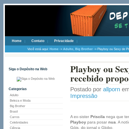
Home
Contato
Privacidade
Você está aqui:
Home
->
Adulto
,
Big Brother
-> Playboy ou Sexy de Pri
Playboy ou Sexy
Siga o Depósito na Web
recebido propo
Postado por
allporn
em 
Categorias
Impressão
Adulto
Beleza e Moda
Big Brother
Brasil
A ex-sister
Priscila
nega que te
Carros
Playboy
para posar
nua
. A not
Celebridades
Góis, do jornal o Globo.
Ciência