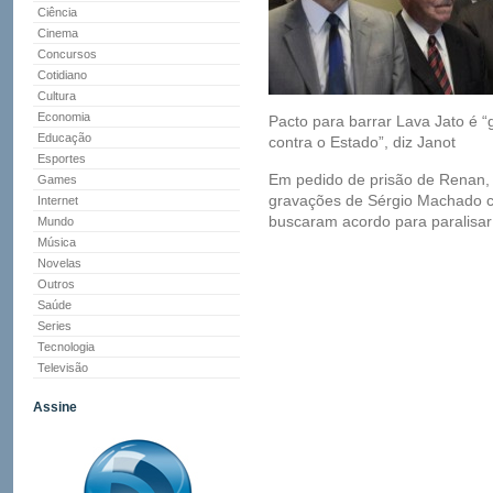
Ciência
Cinema
Concursos
Cotidiano
Cultura
Economia
Pacto para barrar Lava Jato é “
Educação
contra o Estado”, diz Janot
Esportes
Em pedido de prisão de Renan, 
Games
gravações de Sérgio Machado co
Internet
buscaram acordo para paralisar
Mundo
Música
Novelas
Outros
Saúde
Series
Tecnologia
Televisão
Assine