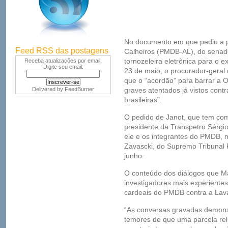
No documento em que pediu a p
Feed RSS das postagens
Calheiros (PMDB-AL), do sena
tornozeleira eletrônica para o
Receba atualizações por email.
Digite seu email:
23 de maio, o procurador-geral 
que o “acordão” para barrar a 
Delivered by
FeedBurner
graves atentados já vistos contr
brasileiras”.
O pedido de Janot, que tem co
presidente da Transpetro Sérgi
ele e os integrantes do PMDB, nã
Zavascki, do Supremo Tribunal 
junho.
O conteúdo dos diálogos que M
investigadores mais experiente
cardeais do PMDB contra a Lava
“As conversas gravadas demon
temores de que uma parcela rele