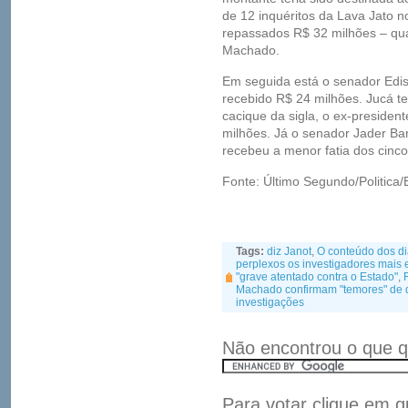
de 12 inquéritos da Lava Jato 
repassados R$ 32 milhões – qua
Machado.
Em seguida está o senador Edi
recebido R$ 24 milhões. Jucá t
cacique da sigla, o ex-presiden
milhões. Já o senador Jader Ba
recebeu a menor fatia dos cinco
Fonte: Último Segundo/Politica
Tags:
diz Janot
,
O conteúdo dos d
perplexos os investigadores mais 
"grave atentado contra o Estado"
,
Machado confirmam "temores" de q
investigações
Não encontrou o que q
Para votar clique em q