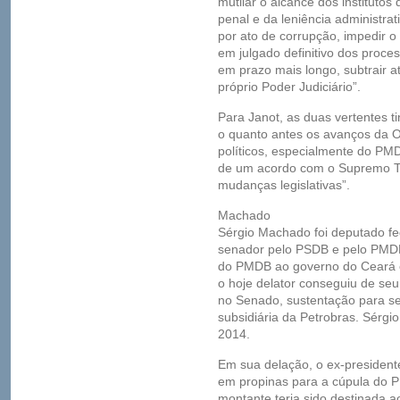
mutilar o alcance dos instituto
penal e da leniência administra
por ato de corrupção, impedir o
em julgado definitivo dos proces
em prazo mais longo, subtrair at
próprio Poder Judiciário”.
Para Janot, as duas vertentes t
o quanto antes os avanços da 
políticos, especialmente do PM
de um acordo com o Supremo Tr
mudanças legislativas”.
Machado
Sérgio Machado foi deputado f
senador pelo PSDB e pelo PMDB
do PMDB ao governo do Ceará e
o hoje delator conseguiu de seu
no Senado, sustentação para s
subsidiária da Petrobras. Sérgi
2014.
Em sua delação, o ex-president
em propinas para a cúpula do P
montante teria sido destinada 