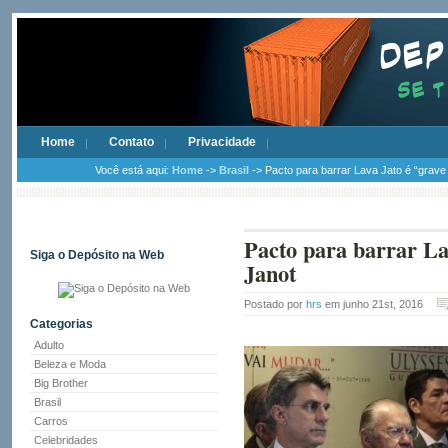
Home
Contato
Privacidade
Você está aqui:
Home
->
Brasil
-> Pacto para barrar Lava Jato é “grave 
Pacto para barrar Lav
Siga o Depósito na Web
Janot
Postado por
hrs
em junho 21st, 2016
Categorias
Adulto
Beleza e Moda
Big Brother
Brasil
Carros
Celebridades