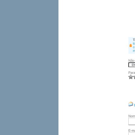
T
t
c
m
Não 
Para
No
E-ma