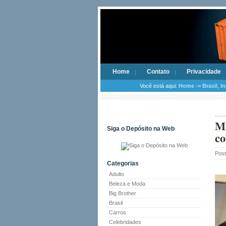
Home
Contato
Privacidade
Você está aqui:
Home
->
Brasil
,
In
Mi
Siga o Depósito na Web
co
Pos
Categorias
Adulto
Beleza e Moda
Big Brother
Brasil
Carros
Celebridades