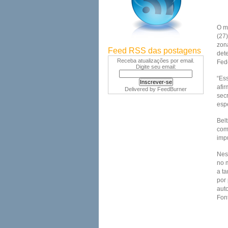
O mi
(27
zon
Feed RSS das postagens
det
Receba atualizações por email.
Fed
Digite seu email:
“Es
afi
Delivered by
FeedBurner
sec
esp
Bel
com
imp
Nes
no 
a ta
por
aut
Fon