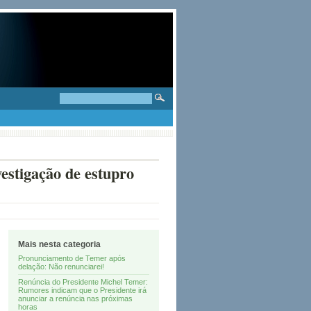
vestigação de estupro
Mais nesta categoria
Pronunciamento de Temer após
delação: Não renunciarei!
Renúncia do Presidente Michel Temer:
Rumores indicam que o Presidente irá
anunciar a renúncia nas próximas
horas