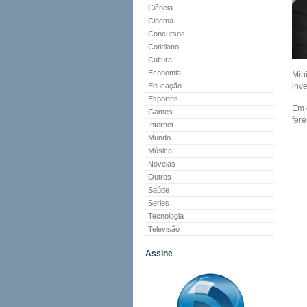
Ciência
Cinema
Concursos
Cotidiano
Cultura
Economia
Min
Educação
inve
Esportes
Em 
Games
fer
Internet
Mundo
Música
Novelas
Outros
Saúde
Series
Tecnologia
Televisão
Assine