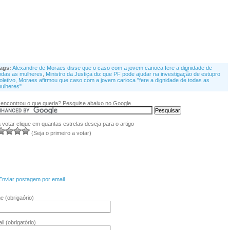
ags:
Alexandre de Moraes disse que o caso com a jovem carioca fere a dignidade de
odas as mulheres
,
Ministro da Justiça diz que PF pode ajudar na investigação de estupro
oletivo
,
Moraes afirmou que caso com a jovem carioca "fere a dignidade de todas as
ulheres"
encontrou o que queria? Pesquise abaixo no Google.
 votar clique em quantas estrelas deseja para o artigo
(Seja o primeiro a votar)
Enviar postagem por email
me
(obrigaório)
il
(obrigatório)