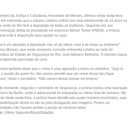
nistro da Justiça e Cidadania, Alexandre de Moraes, afirmou nesta sexta-feira
) em entrevista que o estupro coletivo sofrido por uma adolescente de 16 anos na
a oeste do Rio fere a dignidade de todas as mulheres. Segundo ele, por
erminação direta do presidente em exercício Michel Temer (PMDB), a Polícia
eral está à disposição para ajudar no caso.
se é um atentado à dignidade não só da vítima, mas à de todas as mulheres”,
rmou Moraes, que neste momento concede entrevista coletiva ao lado do
retário de Estado de Segurança do Rio, José Mariano Beltrame. O ministro viajou
ecialmente para tratar do caso.
trame também disse que o crime é uma agressão a todos os cidadãos. “Seja lá
 o auxílio de quem for, não vamos permitir que um crime desse tipo fique
une”, disse o secretário. “Não vamos deixar passar em branco.”
te momento, segundo o secretário de Segurança, a polícia realiza uma operação
morro da Barão, onde a adolescente foi estuprada no último final de semana. Até
rde desta sexta-feira, a polícia havia identificado quatro homens envolvidos, seja
 participação direta no ato ou pela divulgação das imagens. Porém, as
oridades não haviam pedido a prisão de nenhum deles.
te: Último Segundo/Brasil/Estadão