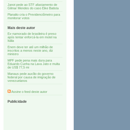
Janot pede ao STF afastamento de
Gilmar Mendes do caso Eike Batista
Planalto cria o Previdenciômetro para
monitorar votos
Mais deste autor
Ex-namorado de brasileira é preso
após tentar enforcá-la em motel na
Itália
Enem deve ter até um milhão de
inscritos a menos neste ano, diz
ministro
MPF pede pena mais dura para
Eduardo Cunha na Lava Jato e multa
de US$ 77,5 mi
Manaus pede auxílio do governo
federal por causa de imigração de
venezuelanos
Assine o feed deste autor
Publicidade