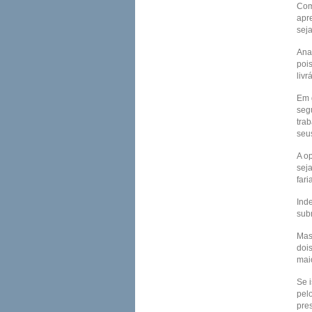
Com
apr
seja
Anal
poi
liv
Em 
seg
tra
seu
A o
sej
far
Ind
sub
Mas
doi
mai
Se 
pel
pre