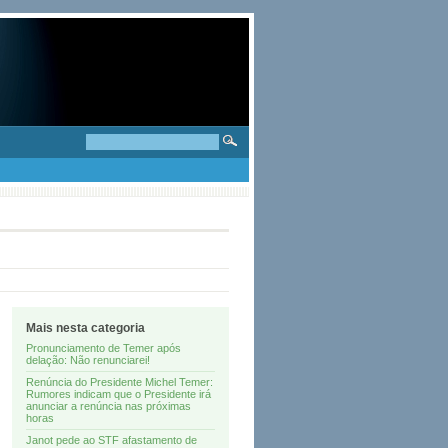
Mais nesta categoria
Pronunciamento de Temer após
delação: Não renunciarei!
Renúncia do Presidente Michel Temer:
Rumores indicam que o Presidente irá
anunciar a renúncia nas próximas
horas
Janot pede ao STF afastamento de