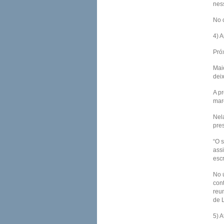
nes
No 
4) 
Pró
Mai
dei
A pr
mar
Nel
pre
“O 
ass
esc
No 
con
reu
de L
5) 