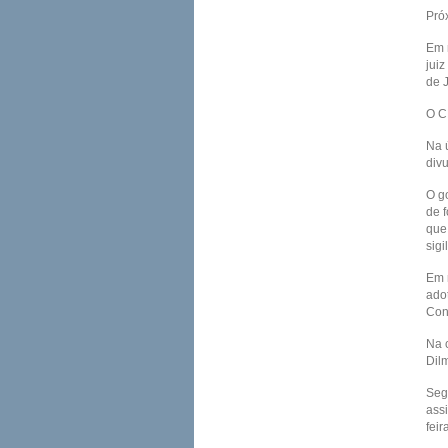
Pró
Em 
jui
de 
O C
Na ú
div
O g
de 
que
sigi
Em 
adot
Con
Na 
Dil
Seg
ass
feir