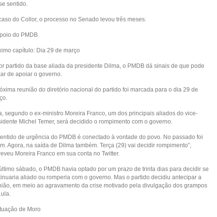
se sentido.
caso do Collor, o processo no Senado levou três meses.
Apoio do PMDB
ximo capítulo: Dia 29 de março
or partido da base aliada da presidente Dilma, o PMDB dá sinais de que pode
xar de apoiar o governo.
óxima reunião do diretório nacional do partido foi marcada para o dia 29 de
ço.
a, segundo o ex-ministro Moreira Franco, um dos principais aliados do vice-
sidente Michel Temer, será decidido o rompimento com o governo.
sentido de urgência do PMDB é conectado à vontade do povo. No passado foi
im. Agora, na saída de Dilma também. Terça (29) vai decidir rompimento”,
reveu Moreira Franco em sua conta no Twitter.
último sábado, o PMDB havia optado por um prazo de trinta dias para decidir se
tinuaria aliado ou romperia com o governo. Mas o partido decidiu antecipar a
nião, em meio ao agravamento da crise motivado pela divulgação dos grampos
ula.
Atuação de Moro