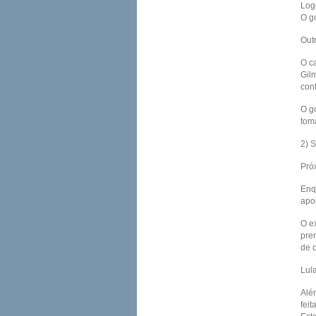
Log
O g
Out
O ca
Gil
con
O g
tom
2) 
Pró
Enq
apo
O e
pre
de c
Lul
Alé
feit