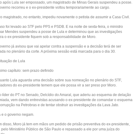
o após Lula ser empossado, um magistrado de Minas Gerais suspendeu a posse.
overno recorreu e o ex-presidente voltou temporariamente ao cargo.
ro magistrado, no entanto, impediu novamente o petista de assumir a Casa Civil.
so foi levado ao STF pelo PPS e PSDB. E na noite de sexta-feira, o ministro
mar Mendes suspendeu a posse de Lula e determinou que as investigações
tra o ex-presidente fiquem sob a responsabilidade de Moro.
overno já avisou que vai apelar contra a suspensão e a decisão terá de ser
ada no plenário da corte. A próxima sessão está marcada para o dia 30.
Situação de Lula
ximo capítulo: sem prazo definido
uanto Lula aguarda uma decisão sobre sua nomeação no plenário do STF,
iadores do ex-presidente temem que ele possa vir a ser preso por Moro.
x-líder do PT no Senado, Delcídio do Amaral, que aderiu ao esquema de delação
miada, vem dando entrevistas acusando o ex-presidente de comandar o esquema
orrupção na Petrobras e de tentar obstruir as investigações da Lava Jato.
a e o governo negam.
m disso, Moro já tem em mãos um pedido de prisão preventiva do ex-presidente,
a pelo Ministério Público de São Paulo e repassado a ele por uma juíza do