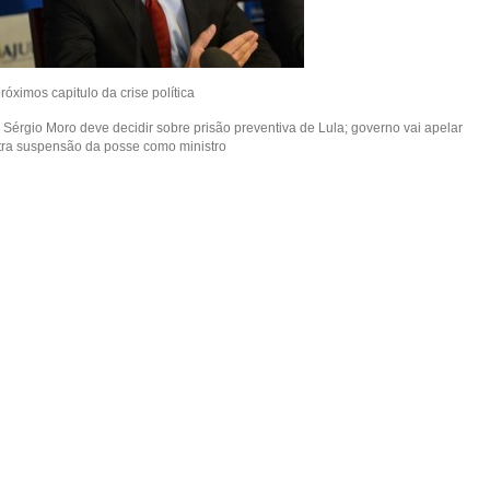
róximos capitulo da crise política
 Sérgio Moro deve decidir sobre prisão preventiva de Lula; governo vai apelar
tra suspensão da posse como ministro