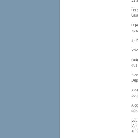
Est
Os 
Guar
O p
apa
3) 
Próx
Out
que
A c
Dep
A d
pol
A c
pelo
Log
Man
tra