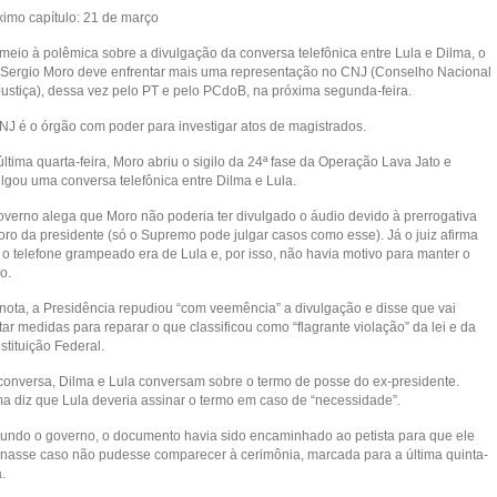
ximo capítulo: 21 de março
meio à polêmica sobre a divulgação da conversa telefônica entre Lula e Dilma, o
z Sergio Moro deve enfrentar mais uma representação no CNJ (Conselho Nacional
Justiça), dessa vez pelo PT e pelo PCdoB, na próxima segunda-feira.
NJ é o órgão com poder para investigar atos de magistrados.
ltima quarta-feira, Moro abriu o sigilo da 24ª fase da Operação Lava Jato e
ulgou uma conversa telefônica entre Dilma e Lula.
overno alega que Moro não poderia ter divulgado o áudio devido à prerrogativa
foro da presidente (só o Supremo pode julgar casos como esse). Já o juiz afirma
 o telefone grampeado era de Lula e, por isso, não havia motivo para manter o
lo.
nota, a Presidência repudiou “com veemência” a divulgação e disse que vai
ar medidas para reparar o que classificou como “flagrante violação” da lei e da
stituição Federal.
conversa, Dilma e Lula conversam sobre o termo de posse do ex-presidente.
ma diz que Lula deveria assinar o termo em caso de “necessidade”.
undo o governo, o documento havia sido encaminhado ao petista para que ele
inasse caso não pudesse comparecer à cerimônia, marcada para a última quinta-
a.