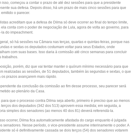
 isso, começou a contar o prazo de até dez sessões para que a presidente
esente sua defesa. Depois disso, há um prazo de mais cinco sessões para que
 emitido o parecer.
istas acreditam que a defesa de Dilma só deve ocorrer ao final do tempo limite,
s ela conta com o poder de negociação de Lula, agora de volta ao governo, para
rá-la do impeachment.
geral, só há sessões na Câmara nas terças, quartas e quintas-feiras, porque nas
undas e sextas os deputados costumam voltar para seus Estados, onde
balham com suas bases. Isso daria à comissão até cinco semanas para concluir
s trabalhos.
posição, porém, diz que vai tentar manter o quórum mínimo necessário para que
am realizadas as sessões, de 51 deputados, também às segundas e sextas, o que
ia os prazos avançarem mais rápido.
ependente da conclusão da comissão ao fim desse processo, seu parecer será
metido ao plenário da Casa.
 para que o processo contra Dilma seja aberto, primeiro é preciso que ao menos
s terços dos deputados (342 dos 513) aprovem essa medida; em seguida, a
oria simples dos senadores (ao menos 40 dos 81) deverá referendá-la.
isso ocorrer, Dilma fica automaticamente afastada do cargo enquanto é julgada
os senadores. Nesse período, o vice-presidente assume interinamente o poder. A
sidente só é definitivamente cassada se dois terços (54) dos senadores votarem