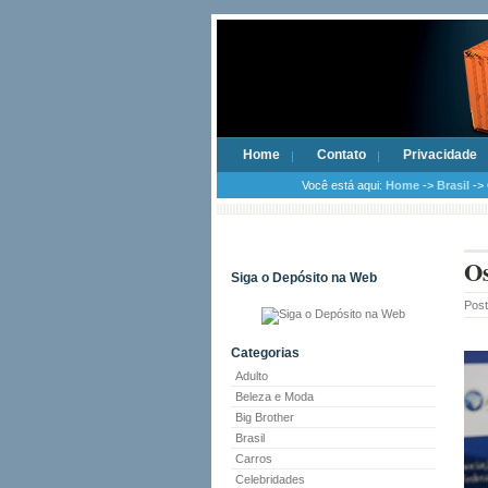
Home
Contato
Privacidade
Você está aqui:
Home
->
Brasil
-> 
Os
Siga o Depósito na Web
Pos
Categorias
Adulto
Beleza e Moda
Big Brother
Brasil
Carros
Celebridades