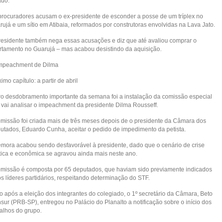
ado.
procuradores acusam o ex-presidente de esconder a posse de um tríplex no
ujá e um sítio em Atibaia, reformados por construtoras envolvidas na Lava Jato.
residente também nega essas acusações e diz que até avaliou comprar o
rtamento no Guarujá – mas acabou desistindo da aquisição.
Impeachment de Dilma
imo capítulo: a partir de abril
ro desdobramento importante da semana foi a instalação da comissão especial
 vai analisar o impeachment da presidente Dilma Rousseff.
omissão foi criada mais de três meses depois de o presidente da Câmara dos
utados, Eduardo Cunha, aceitar o pedido de impedimento da petista.
emora acabou sendo desfavorável à presidente, dado que o cenário de crise
ítica e econômica se agravou ainda mais neste ano.
omissão é composta por 65 deputados, que haviam sido previamente indicados
s líderes partidários, respeitando determinação do STF.
o após a eleição dos integrantes do colegiado, o 1º secretário da Câmara, Beto
sur (PRB-SP), entregou no Palácio do Planalto a notificação sobre o início dos
balhos do grupo.