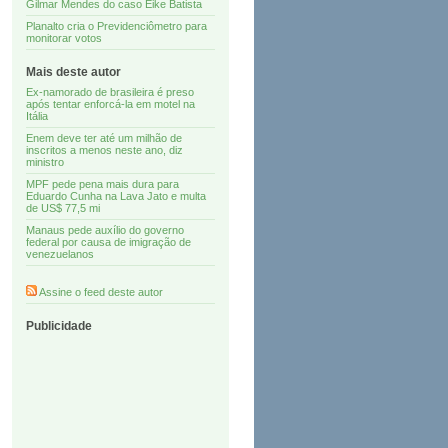
Gilmar Mendes do caso Eike Batista
Planalto cria o Previdenciômetro para
monitorar votos
Mais deste autor
Ex-namorado de brasileira é preso
após tentar enforcá-la em motel na
Itália
Enem deve ter até um milhão de
inscritos a menos neste ano, diz
ministro
MPF pede pena mais dura para
Eduardo Cunha na Lava Jato e multa
de US$ 77,5 mi
Manaus pede auxílio do governo
federal por causa de imigração de
venezuelanos
Assine o feed deste autor
Publicidade