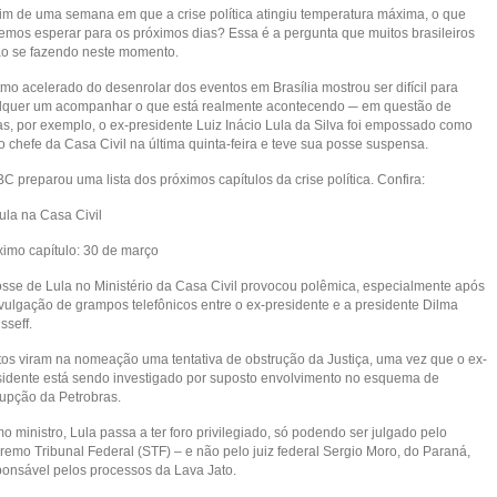
fim de uma semana em que a crise política atingiu temperatura máxima, o que
emos esperar para os próximos dias? Essa é a pergunta que muitos brasileiros
ão se fazendo neste momento.
tmo acelerado do desenrolar dos eventos em Brasília mostrou ser difícil para
lquer um acompanhar o que está realmente acontecendo ─ em questão de
as, por exemplo, o ex-presidente Luiz Inácio Lula da Silva foi empossado como
o chefe da Casa Civil na última quinta-feira e teve sua posse suspensa.
C preparou uma lista dos próximos capítulos da crise política. Confira:
ula na Casa Civil
ximo capítulo: 30 de março
osse de Lula no Ministério da Casa Civil provocou polêmica, especialmente após
ivulgação de grampos telefônicos entre o ex-presidente e a presidente Dilma
sseff.
tos viram na nomeação uma tentativa de obstrução da Justiça, uma vez que o ex-
sidente está sendo investigado por suposto envolvimento no esquema de
rupção da Petrobras.
 ministro, Lula passa a ter foro privilegiado, só podendo ser julgado pelo
remo Tribunal Federal (STF) – e não pelo juiz federal Sergio Moro, do Paraná,
ponsável pelos processos da Lava Jato.