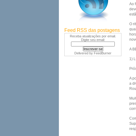
Ao 
dev
est
O ri
qua
Feed RSS das postagens
hor
Receba atualizações por email.
nov
Digite seu email:
A BB
Delivered by
FeedBurner
1) L
Pró
A p
a d
Rou
Mui
pre
cor
Como
Sup
res