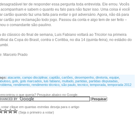
 desagradável ter de responder essa pergunta toda entrevista. Ele errou. Vocês
 acompanham e sabem o quanto eu falo para não fazer isso. Uma coisa é você
r cartão quando faz uma falta para evitar o gol adversário. Agora, não dá para
r cartão por reclamação todo jogo. Passou da conta e algo tem de ser feito –
rmou o comandante são-paulino.
 do clássico do final de semana, Luis Fabiano voltará ao Tricolor na primeira
final da Copa do Brasil, contra o Coritiba, no dia 14 (quinta-feira), no estádio do
umbi.
te: Marcelo Prado
ags:
atacante
,
campo disciplinar
,
capitão
,
cartões
,
desempenho
,
diretoria
,
equipe
,
abuloso
,
gols
,
gols marcados
,
luis fabiano
,
multado
,
partidas
,
partidas disputadas
,
roblema
,
rendimento
,
rendimento técnico
,
são paulo
,
tecnico
,
temporada
,
temporada 2012
encontrou o que queria? Pesquise abaixo no Google.
 votar clique em quantas estrelas deseja para o artigo
(Seja o primeiro a votar)