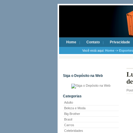
Home
Contato
Privacidade
Você está aqui:
Home
->
Esportes
Lu
Siga o Depósito na Web
de
Pos
Categorias
Adulto
Beleza e Moda
Big Brother
Brasil
Carros
Celebridades