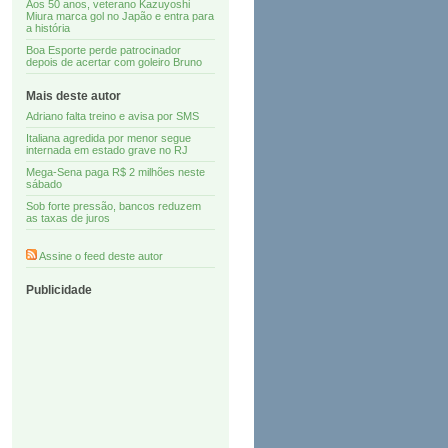
Aos 50 anos, veterano Kazuyoshi
Miura marca gol no Japão e entra para
a história
Boa Esporte perde patrocinador
depois de acertar com goleiro Bruno
Mais deste autor
Adriano falta treino e avisa por SMS
Italiana agredida por menor segue
internada em estado grave no RJ
Mega-Sena paga R$ 2 milhões neste
sábado
Sob forte pressão, bancos reduzem
as taxas de juros
Assine o feed deste autor
Publicidade