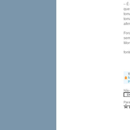
– É
que
toma
toma
afi
Fora
semi
Mor
fon
T
f
p
Não 
Para