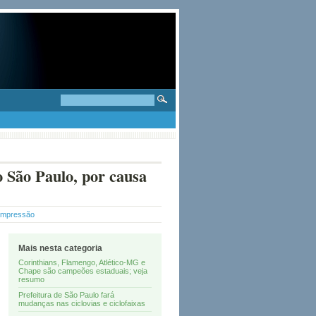
o São Paulo, por causa
 Impressão
Mais nesta categoria
Corinthians, Flamengo, Atlético-MG e
Chape são campeões estaduais; veja
resumo
Prefeitura de São Paulo fará
mudanças nas ciclovias e ciclofaixas