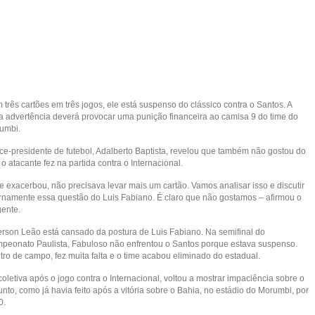
três cartões em três jogos, ele está suspenso do clássico contra o Santos. A
a advertência deverá provocar uma punição financeira ao camisa 9 do time do
umbi.
ice-presidente de futebol, Adalberto Baptista, revelou que também não gostou do
o atacante fez na partida contra o Internacional.
e exacerbou, não precisava levar mais um cartão. Vamos analisar isso e discutir
ernamente essa questão do Luis Fabiano. É claro que não gostamos – afirmou o
gente.
rson Leão está cansado da postura de Luis Fabiano. Na semifinal do
peonato Paulista, Fabuloso não enfrentou o Santos porque estava suspenso.
tro de campo, fez muita falta e o time acabou eliminado do estadual.
oletiva após o jogo contra o Internacional, voltou a mostrar impaciência sobre o
nto, como já havia feito após a vitória sobre o Bahia, no estádio do Morumbi, por
0.