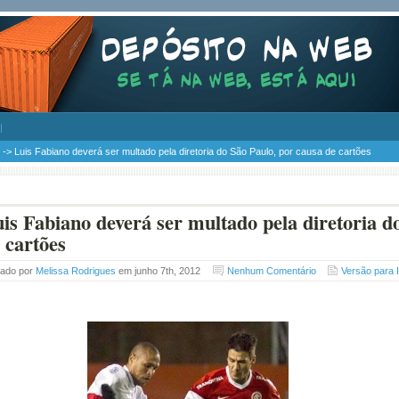
-> Luis Fabiano deverá ser multado pela diretoria do São Paulo, por causa de cartões
is Fabiano deverá ser multado pela diretoria d
 cartões
tado por
Melissa Rodrigues
em junho 7th, 2012
Nenhum Comentário
Versão para