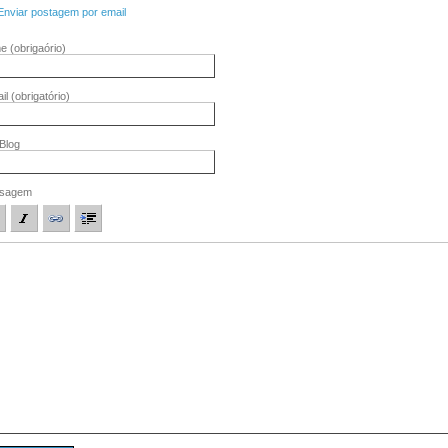
Enviar postagem por email
me
(obrigaório)
il
(obrigatório)
/Blog
sagem