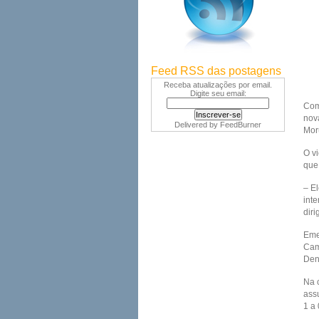
Feed RSS das postagens
Receba atualizações por email.
Digite seu email:
Com 
nov
Delivered by
FeedBurner
Mor
O v
que 
– El
int
diri
Eme
Cam
Den
Na c
assu
1 a 