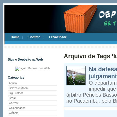
Home
Contato
Privacidade
Arquivo de Tags ‘l
Siga o Depósito na Web
Na defesa
julgament
Categorias
O departame
Adulto
impedir que
Beleza e Moda
Big Brother
árbitro Péricles Bass
Brasil
no Pacaembu, pelo Bra
Carros
Celebridades
Ciência