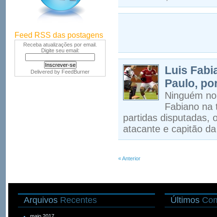
Feed RSS das postagens
Receba atualizações por email.
Digite seu email:
Luis Fabi
Delivered by
FeedBurner
Paulo, po
Ninguém no 
Fabiano na
partidas disputadas
atacante e capitão da
« Anterior
Arquivos
Recentes
Últimos
Com
maio 2017