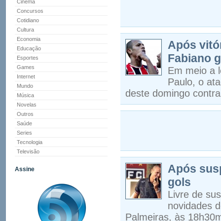
Cinema
Concursos
Cotidiano
Cultura
Economia
Após vitó
Educação
Fabiano g
Esportes
Games
Em meio a l
Internet
Paulo, o at
Mundo
deste domingo contra
Música
Novelas
Outros
Saúde
Series
Tecnologia
Televisão
Após susp
Assine
gols
Livre de su
novidades d
Palmeiras, às 18h30m