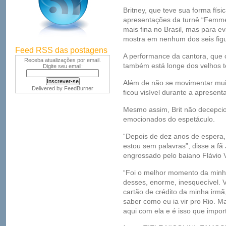
Britney, que teve sua forma físi
apresentações da turnê “Femme 
mais fina no Brasil, mas para ev
mostra em nenhum dos seis fig
Feed RSS das postagens
A performance da cantora, que
Receba atualizações por email.
também está longe dos velhos 
Digite seu email:
Além de não se movimentar muit
Delivered by
FeedBurner
ficou visível durante a apresen
Mesmo assim, Brit não decepcio
emocionados do espetáculo.
“Depois de dez anos de espera,
estou sem palavras”, disse a fã
engrossado pelo baiano Flávio 
“Foi o melhor momento da minha
desses, enorme, inesquecível. V
cartão de crédito da minha irmã
saber como eu ia vir pro Rio. M
aqui com ela e é isso que import