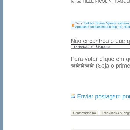
fonte: TIELE NICOLINI, FAMO
Tags:
britney
,
Britney Spears
,
cantora
Apoteose
,
princesinha do pop
,
rio
,
rio 
Não encontrou o que q
Para votar clique em q
(Seja o prime
Enviar postagem por
Comentários (0)
Trackbacks & Pingb