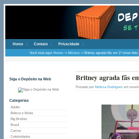
Home
Contato
Privacidade
Você está aqui:
Home
->
Música
-> Britney agrada fãs em 1º show feito
Britney agrada fãs em
Siga o Depósito na Web
Postado por
Melissa Rodrigues
em novemb
Categorias
Adulto
Beleza e Moda
Big Brother
Brasil
Carros
Celebridades