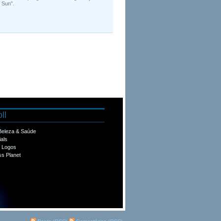
 Sun”.
ll
 Beleza & Saúde
ials
e Logos
s Planet