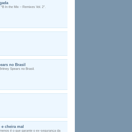
lgada
“B In the Mix – Remixes Vol. 2”.
ears no Brasil
itney Spears no Brasil.
 e cheira mal
s menos é o que garante o ex-segurança da