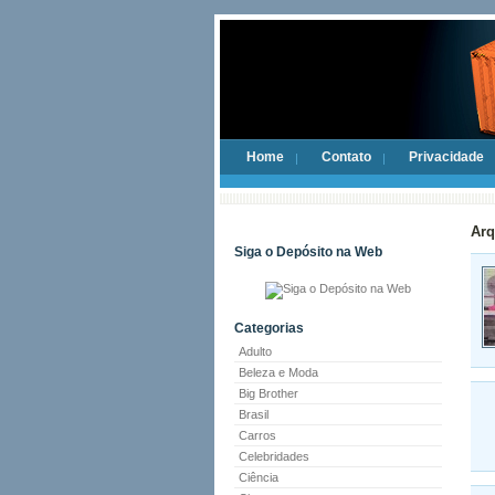
Home
Contato
Privacidade
Arq
Siga o Depósito na Web
Categorias
Adulto
Beleza e Moda
Big Brother
Brasil
Carros
Celebridades
Ciência