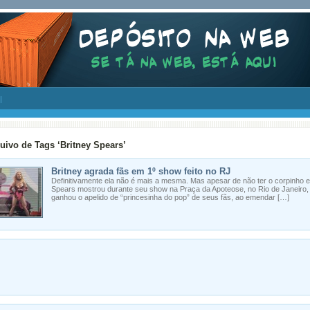
uivo de Tags ‘Britney Spears’
Britney agrada fãs em 1º show feito no RJ
Definitivamente ela não é mais a mesma. Mas apesar de não ter o corpinho e 
Spears mostrou durante seu show na Praça da Apoteose, no Rio de Janeiro, na
ganhou o apelido de “princesinha do pop” de seus fãs, ao emendar […]