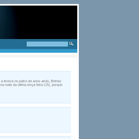
a leveza no palco de anos atrás, Britney
 noite da última terça-feira (15), porque