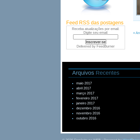
Feed RSS das postagens
Receba atualizações por email.
Digite seu email:
« An
Delivered by
FeedBurner
Arquivos
Recentes
maio 2017
abril 2017
março 2017
fevereiro 2017
janeiro 2017
dezembro 2016
novembro 2016
outubro 2016