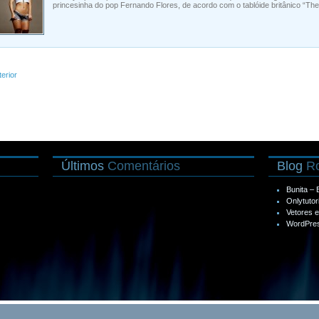
princesinha do pop Fernando Flores, de acordo com o tablóide britânico “The
terior
Últimos
Comentários
Blog
Ro
Bunita –
Onlytutor
Vetores 
WordPres