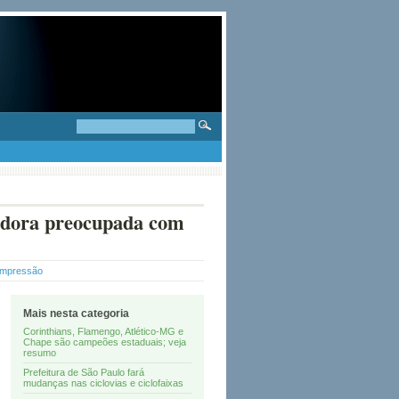
gadora preocupada com
Impressão
Mais nesta categoria
Corinthians, Flamengo, Atlético-MG e
Chape são campeões estaduais; veja
resumo
Prefeitura de São Paulo fará
mudanças nas ciclovias e ciclofaixas