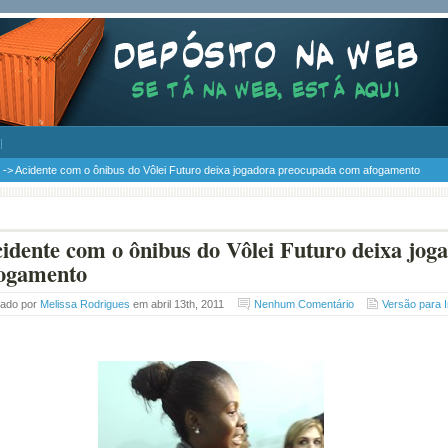
-> Acidente com o ônibus do Vôlei Futuro deixa jogadora preocupada com afogamento
idente com o ônibus do Vôlei Futuro deixa jo
ogamento
tado por
Melissa Rodrigues
em abril 13th, 2011
Nenhum Comentário
Versão para 