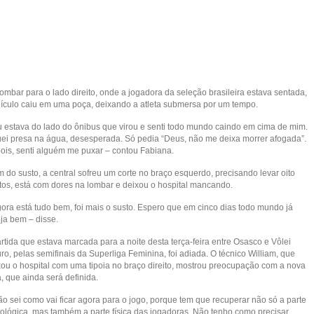
ombar para o lado direito, onde a jogadora da seleção brasileira estava sentada,
eículo caiu em uma poça, deixando a atleta submersa por um tempo.
u estava do lado do ônibus que virou e senti todo mundo caindo em cima de mim.
uei presa na água, desesperada. Só pedia “Deus, não me deixa morrer afogada”.
ois, senti alguém me puxar – contou Fabiana.
 do susto, a central sofreu um corte no braço esquerdo, precisando levar oito
tos, está com dores na lombar e deixou o hospital mancando.
gora está tudo bem, foi mais o susto. Espero que em cinco dias todo mundo já
eja bem – disse.
rtida que estava marcada para a noite desta terça-feira entre Osasco e Vôlei
ro, pelas semifinais da Superliga Feminina, foi adiada. O técnico William, que
xou o hospital com uma tipoia no braço direito, mostrou preocupação com a nova
, que ainda será definida.
ão sei como vai ficar agora para o jogo, porque tem que recuperar não só a parte
cológica, mas também a parte física das jogadoras. Não tenho como precisar