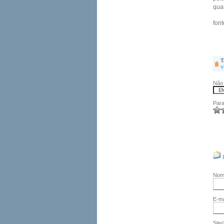
quan
fon
T
v
Não 
Para
No
E-ma
Site