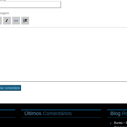
sagem
Últimos
Comentários
Blog
Ro
Bunita –