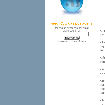
Feed RSS das postagens
Receba atualizações por email.
Digite seu email:
Ao t
o v
Delivered by
FeedBurner
– E
Fiq
Dep
Além
pon
– A
est
A pa
Futu
dei
data
– N
psi