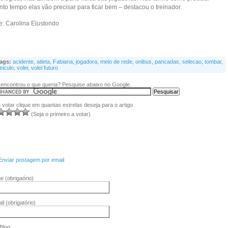
to tempo elas vão precisar para ficar bem – destacou o treinador.
te: Carolina Elustondo
ags:
acidente
,
atleta
,
Fabiana
,
jogadora
,
meio de rede
,
onibus
,
pancadas
,
selecao
,
tombar
,
eiculo
,
volei
,
volei futuro
encontrou o que queria? Pesquise abaixo no Google.
 votar clique em quantas estrelas deseja para o artigo
(Seja o primeiro a votar)
Enviar postagem por email
me
(obrigaório)
il
(obrigatório)
/Blog