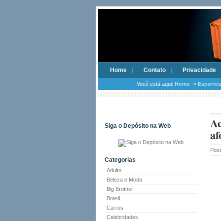
Home
Contato
Privacidade
Você está aqui:
Home
->
Esportes
Ac
Siga o Depósito na Web
af
Pos
Categorias
Adulto
Beleza e Moda
Big Brother
Brasil
Carros
Celebridades