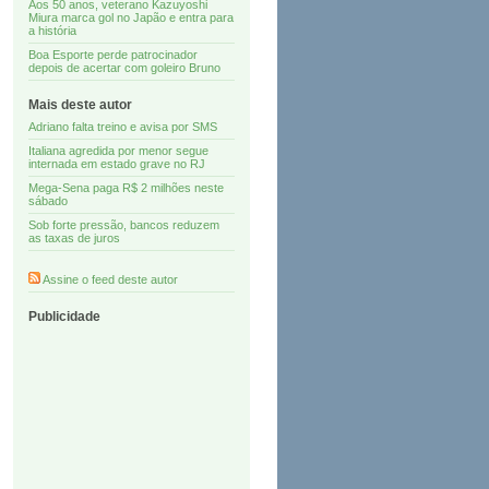
Aos 50 anos, veterano Kazuyoshi
Miura marca gol no Japão e entra para
a história
Boa Esporte perde patrocinador
depois de acertar com goleiro Bruno
Mais deste autor
Adriano falta treino e avisa por SMS
Italiana agredida por menor segue
internada em estado grave no RJ
Mega-Sena paga R$ 2 milhões neste
sábado
Sob forte pressão, bancos reduzem
as taxas de juros
Assine o feed deste autor
Publicidade