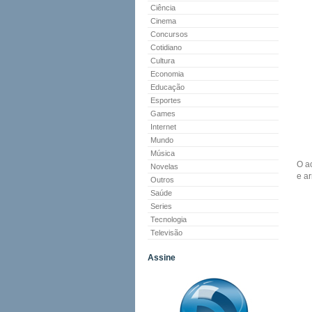
Ciência
Cinema
Concursos
Cotidiano
Cultura
Economia
Educação
Esportes
Games
Internet
Mundo
Música
O a
Novelas
e a
Outros
Saúde
Series
Tecnologia
Televisão
Assine