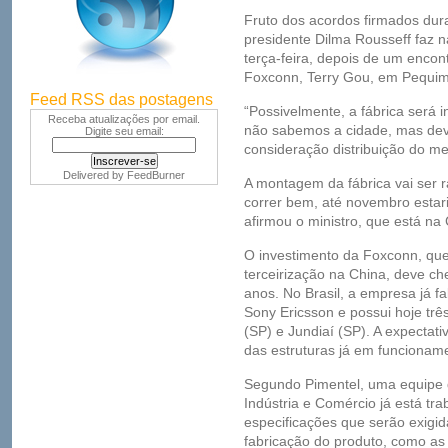
Fruto dos acordos firmados duran
presidente Dilma Rousseff faz n
terça-feira, depois de um encon
Foxconn, Terry Gou, em Pequim
Feed RSS das postagens
“Possivelmente, a fábrica será i
Receba atualizações por email.
não sabemos a cidade, mas dev
Digite seu email:
consideração distribuição do me
Delivered by
FeedBurner
A montagem da fábrica vai ser r
correr bem, até novembro estari
afirmou o ministro, que está n
O investimento da Foxconn, que
terceirização na China, deve ch
anos. No Brasil, a empresa já fa
Sony Ericsson e possui hoje trê
(SP) e Jundiaí (SP). A expectativ
das estruturas já em funcionam
Segundo Pimentel, uma equipe d
Indústria e Comércio já está tr
especificações que serão exigid
fabricação do produto, como as