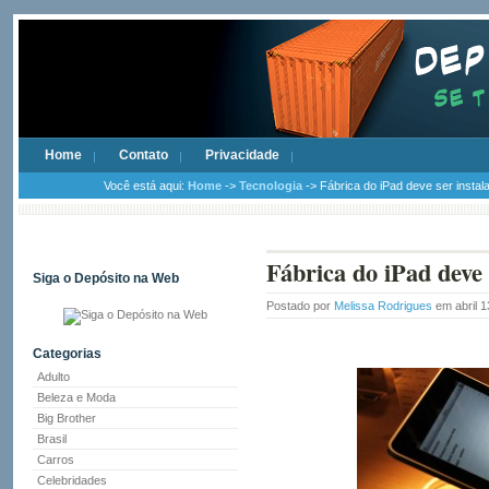
Home
Contato
Privacidade
Você está aqui:
Home
->
Tecnologia
-> Fábrica do iPad deve ser instala
Fábrica do iPad deve 
Siga o Depósito na Web
Postado por
Melissa Rodrigues
em abril 1
Categorias
Adulto
Beleza e Moda
Big Brother
Brasil
Carros
Celebridades