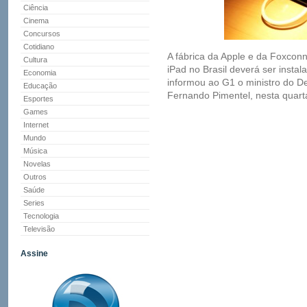
Ciência
Cinema
Concursos
Cotidiano
A fábrica da Apple e da Foxconn
Cultura
iPad no Brasil deverá ser insta
Economia
informou ao G1 o ministro do D
Educação
Fernando Pimentel, nesta quarta
Esportes
Games
Internet
Mundo
Música
Novelas
Outros
Saúde
Series
Tecnologia
Televisão
Assine