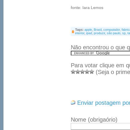
fonte: Iara Lemos
Tags:
apple
,
Brasil
,
computador
,
fabric
interior
,
ipad
,
produzir
,
são paulo
,
sp
,
ta
Não encontrou o que q
Para votar clique em q
(Seja o prime
Enviar postagem por
Nome
(obrigaório)