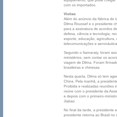
equipamento, que pode chegar
com os importados.
Visitas
Além do anúncio da fábrica de ta
Dilma Roussef e o presidente c
para a assinatura de acordos de
defesa, ciência e tecnologia, re
esporte, educação, agricultura, 
telecomunicações e aeronáutica
Segundo o Itamaraty, foram ass
ministérios, sem contar os acor
viagem de Dilma. Foram firmado
brasileiras e chinesas.
Nesta quarta, Dilma só tem agend
China. Pela manhã, a presidente
Proibida e realizadas reuniões i
reúne com o presidente da Ass
e depois com o primeiro-minist
Jiabao.
No final da tarde, a presidente
presidente retorna ao Brasil no