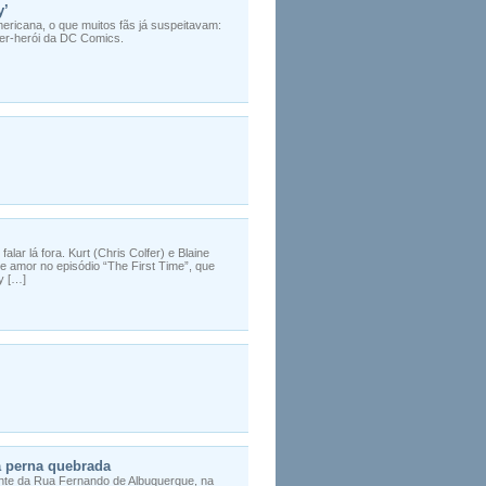
y’
mericana, o que muitos fãs já suspeitavam:
per-herói da DC Comics.
alar lá fora. Kurt (Chris Colfer) e Blaine
de amor no episódio “The First Time”, que
y […]
 perna quebrada
ante da Rua Fernando de Albuquerque, na