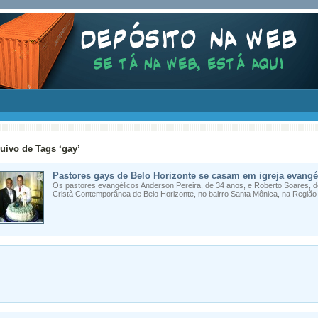
uivo de Tags ‘gay’
Pastores gays de Belo Horizonte se casam em igreja evangé
Os pastores evangélicos Anderson Pereira, de 34 anos, e Roberto Soares, d
Cristã Contemporânea de Belo Horizonte, no bairro Santa Mônica, na Região 