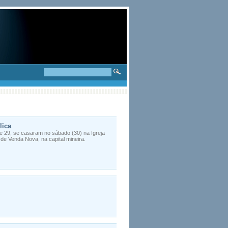
lica
e 29, se casaram no sábado (30) na Igreja
de Venda Nova, na capital mineira.