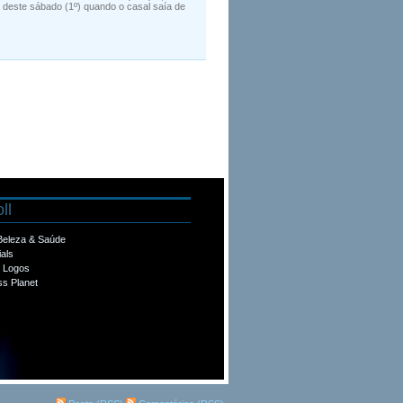
 deste sábado (1º) quando o casal saía de
ll
 Beleza & Saúde
ials
e Logos
s Planet