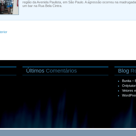
região da Avenida Paulista, em São Paulo. A agressão ocorreu na madrugada
um bar na Rua Bela Cintra.
terior
Últimos
Comentários
Blog
Ro
Bunita –
Onlytutor
Vetores 
WordPres