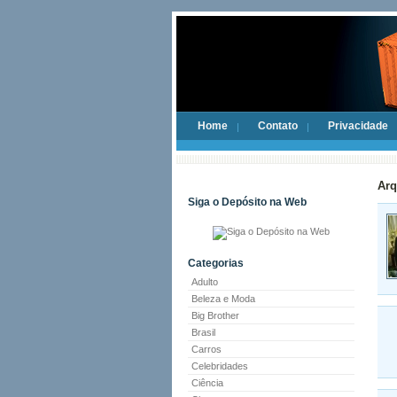
Home
Contato
Privacidade
Arq
Siga o Depósito na Web
Categorias
Adulto
Beleza e Moda
Big Brother
Brasil
Carros
Celebridades
Ciência