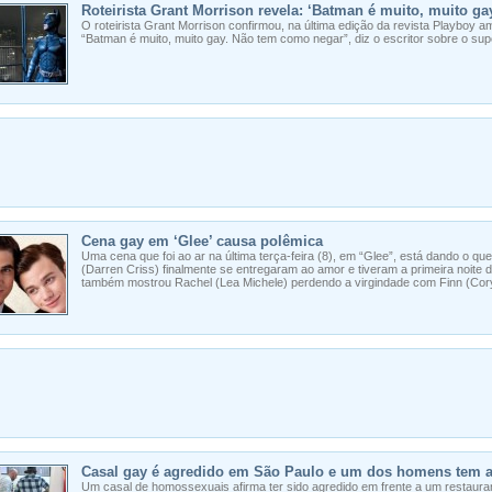
Roteirista Grant Morrison revela: ‘Batman é muito, muito ga
O roteirista Grant Morrison confirmou, na última edição da revista Playboy a
“Batman é muito, muito gay. Não tem como negar”, diz o escritor sobre o su
Cena gay em ‘Glee’ causa polêmica
Uma cena que foi ao ar na última terça-feira (8), em “Glee”, está dando o que f
(Darren Criss) finalmente se entregaram ao amor e tiveram a primeira noite 
também mostrou Rachel (Lea Michele) perdendo a virgindade com Finn (Cor
Casal gay é agredido em São Paulo e um dos homens tem a
Um casal de homossexuais afirma ter sido agredido em frente a um restaur