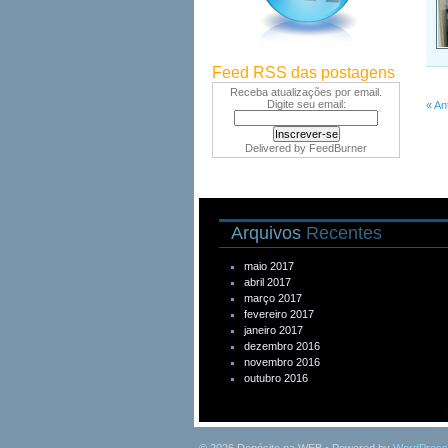
Feed RSS das postagens
Receba atualizações por email.
Digite seu email:
« An
Delivered by
FeedBurner
Arquivos
Recentes
maio 2017
abril 2017
março 2017
fevereiro 2017
janeiro 2017
dezembro 2016
novembro 2016
outubro 2016