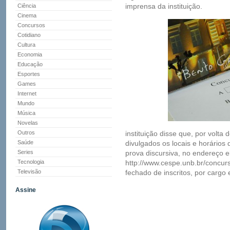
imprensa da instituição.
Ciência
Cinema
Concursos
Cotidiano
Cultura
Economia
Educação
Esportes
Games
Internet
Mundo
Música
Novelas
Outros
instituição disse que, por volta
Saúde
divulgados os locais e horários 
Series
prova discursiva, no endereço e
Tecnologia
http://www.cespe.unb.br/concu
Televisão
fechado de inscritos, por cargo 
Assine