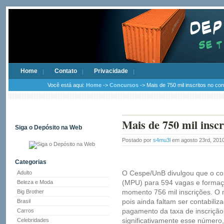
Home
Contato
Privacidade
Você está aqui:
Home
->
Concursos
-> Mais de 750 mil inscritos no c
Mais de 750 mil insc
Siga o Depósito na Web
Postado por
s4mu3l
em agosto 23rd, 201
Categorias
O Cespe/UnB divulgou que o con
Adulto
(MPU) para 594 vagas e formaç
Beleza e Moda
momento 756 mil inscrições. O 
Big Brother
pois ainda faltam ser contabili
Brasil
pagamento da taxa de inscrição,
Carros
significativamente esse número
Celebridades