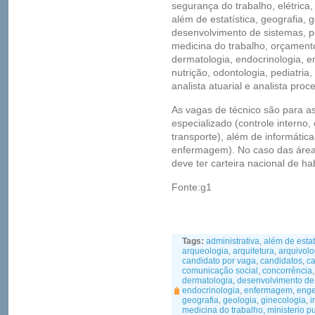
segurança do trabalho, elétrica, 
além de estatística, geografia, 
desenvolvimento de sistemas, pe
medicina do trabalho, orçamento
dermatologia, endocrinologia, en
nutrição, odontologia, pediatria, 
analista atuarial e analista proc
As vagas de técnico são para as
especializado (controle interno
transporte), além de informática
enfermagem). No caso das área
deve ter carteira nacional de ha
Fonte:g1
Tags:
administrativa
,
além de estat
arqueologia
,
arquitetura
,
arquivolo
candidato por vaga
,
candidatos
,
ca
comunicação social
,
concorrência
dermatologia
,
desenvolvimento de
endocrinologia
,
enfermagem
,
enge
geografia
,
geologia
,
ginecologia
,
i
medicina do trabalho
,
ministerio p