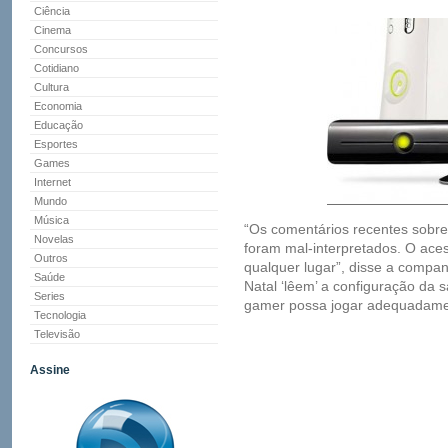
Ciência
Cinema
Concursos
Cotidiano
Cultura
Economia
Educação
Esportes
Games
Internet
Mundo
Música
“Os comentários recentes sobre 
Novelas
foram mal-interpretados. O ace
Outros
qualquer lugar”, disse a compa
Saúde
Natal ‘lêem’ a configuração da 
Series
gamer possa jogar adequadame
Tecnologia
Televisão
Assine