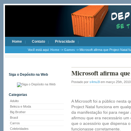
Home
Contato
Privacidade
Você está aqui:
Home
->
Games
-> Microsoft afirma que Project Natal 
Microsoft afirma que
Siga o Depósito na Web
Postado por
s4mu3l
em março 25th, 201
Categorias
A Microsoft foi a público nesta q
Adulto
Project Natal funciona em qual
Beleza e Moda
da manifestação foi para negar
Big Brother
afirmou que era necessário um 
Brasil
que o acessório que dispensa o
Carros
funcionasse corretamente.
Celebridades