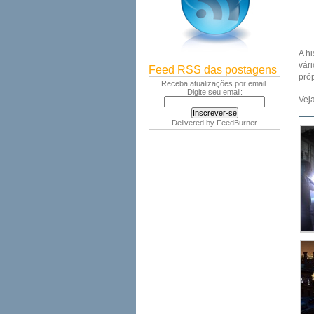
A hi
vár
Feed RSS das postagens
próp
Receba atualizações por email.
Digite seu email:
Vej
Delivered by
FeedBurner