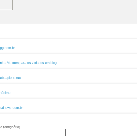
igg.com.br
inka-Me.com para os viciados em blogs
ebsapiens.net
nônimo
otalnews.com.br
me
(obrigaório)