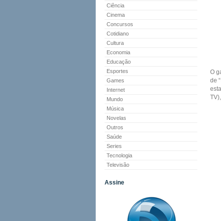
Ciência
Cinema
Concursos
Cotidiano
Cultura
Economia
Educação
Esportes
O ga
de 
Games
esta
Internet
TV)
Mundo
Música
Novelas
Outros
Saúde
Series
Tecnologia
Televisão
Assine