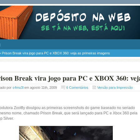
> Prison Break vira jogo para PC e XBOX 360: veja as primeiras imagens
ison Break vira jogo para PC e XBOX 360: vej
tado por
s4mu3l
em agosto 11th, 2009
6 Comentários
Versão para Impressão
rodutora Zootfly divulgou as primeiras screenshots do game baseado no seriado
mesmo nome, chamado Prison Break, que será lançado para PC e Xbox 360 pela
 Silver.