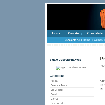
Home
Contato
Privacidade
Você está aqui:
Home
->
Games
-
Pr
Siga o Depósito na Web
Pos
Categorias
A p
Adulto
de 
Beleza e Moda
Deep
Big Brother
Brasil
Carros
Celebridades