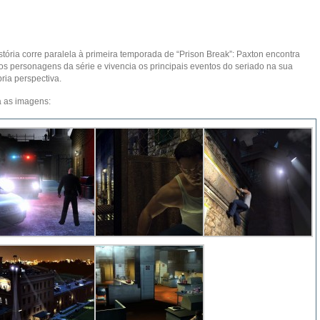
stória corre paralela à primeira temporada de “Prison Break”: Paxton encontra
ios personagens da série e vivencia os principais eventos do seriado na sua
ria perspectiva.
a as imagens: