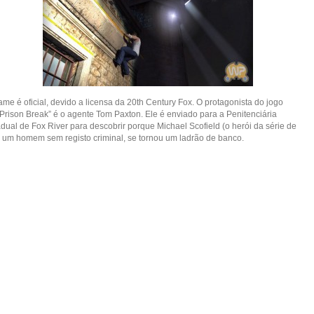
me é oficial, devido a licensa da 20th Century Fox. O protagonista do jogo
“Prison Break” é o agente Tom Paxton. Ele é enviado para a Penitenciária
dual de Fox River para descobrir porque Michael Scofield (o herói da série de
, um homem sem registo criminal, se tornou um ladrão de banco.