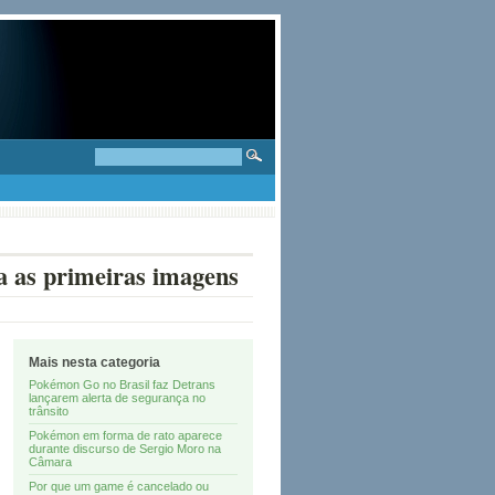
a as primeiras imagens
Mais nesta categoria
Pokémon Go no Brasil faz Detrans
lançarem alerta de segurança no
trânsito
Pokémon em forma de rato aparece
durante discurso de Sergio Moro na
Câmara
Por que um game é cancelado ou