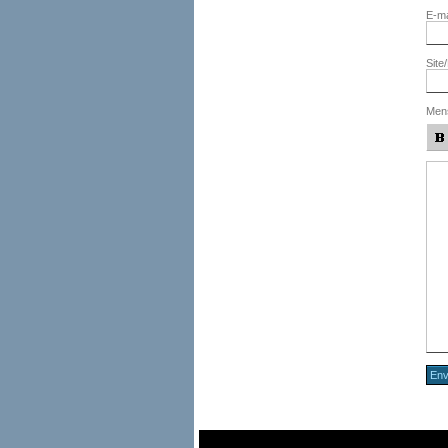
E-ma
Site
Men