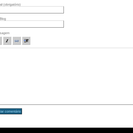
il
(obrigatório)
/Blog
sagem