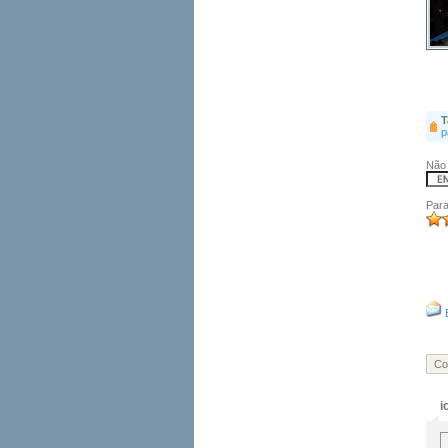
T
p
Não 
Para
Co
i