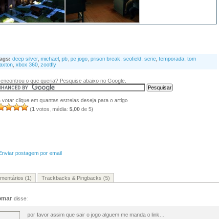
ags:
deep silver
,
michael
,
pb
,
pc jogo
,
prison break
,
scofield
,
serie
,
temporada
,
tom
axton
,
xbox 360
,
zootfly
encontrou o que queria? Pesquise abaixo no Google.
 votar clique em quantas estrelas deseja para o artigo
(
1
votos, média:
5,00
de 5)
Enviar postagem por email
mentários (1)
Trackbacks & Pingbacks (5)
omar
disse:
por favor assim que sair o jogo alguem me manda o link…