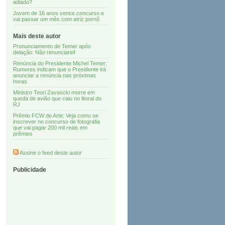
adiado?
Jovem de 16 anos vence concurso e
vai passar um mês com atriz pornô
Mais deste autor
Pronunciamento de Temer após
delação: Não renunciarei!
Renúncia do Presidente Michel Temer:
Rumores indicam que o Presidente irá
anunciar a renúncia nas próximas
horas
Ministro Teori Zavascki morre em
queda de avião que caiu no litoral do
RJ
Prêmio FCW de Arte: Veja como se
inscrever no concurso de fotografia
que vai pagar 200 mil reais em
prêmios
Assine o feed deste autor
Publicidade