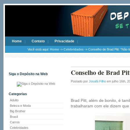
Home
Contato
Privacidade
Você está aqui:
Home
->
Celebridades
-> Conselho de Brad Pitt: “Não t
Conselho de Brad Pit
Siga o Depósito na Web
Postado por
Josafá Filho
em julho 16th, 
Categorias
Brad Pitt, além de bonito, é ta
Adulto
trabalharam com ele dizem que é
Beleza e Moda
Big Brother
Brasil
Carros
Celebridades