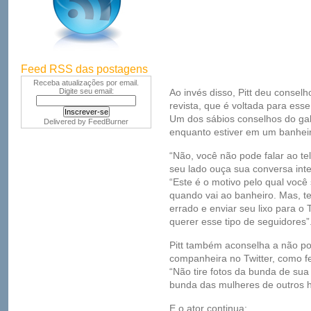
Feed RSS das postagens
Receba atualizações por email.
Digite seu email:
Ao invés disso, Pitt deu conselh
revista, que é voltada para ess
Um dos sábios conselhos do galã
Delivered by
FeedBurner
enquanto estiver em um banheir
“Não, você não pode falar ao te
seu lado ouça sua conversa inte
“Este é o motivo pelo qual voc
quando vai ao banheiro. Mas, t
errado e enviar seu lixo para o 
querer esse tipo de seguidores”
Pitt também aconselha a não p
companheira no Twitter, como f
“Não tire fotos da bunda de sua 
bunda das mulheres de outros 
E o ator continua: