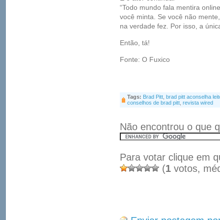
“Todo mundo fala mentira onlin
você minta. Se você não mente,
na verdade fez. Por isso, a únic
Então, tá!
Fonte: O Fuxico
Tags:
Brad Pitt
,
brad pitt aconselha lei
conselhos de brad pitt
,
revista wired
Não encontrou o que q
Para votar clique em q
(
1
votos, mé