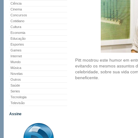
Ciência
Cinema
Concursos
Cotidiano
Cultura
Economia
Educação
Esportes
Games
Internet
Pitt mostrou este humor em entr
Mundo
evitando os mesmos assuntos d
Música
celebridade, sobre sua vida com
Novelas
beneficente.
Outros
Saúde
Series
Tecnologia
Televisão
Assine