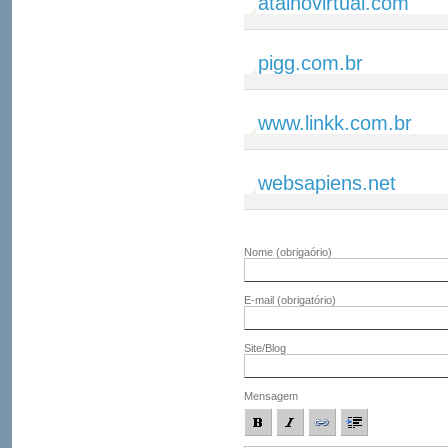
atalhovirtual.com
pigg.com.br
www.linkk.com.br
websapiens.net
Nome
(obrigaório)
E-mail
(obrigatório)
Site/Blog
Mensagem