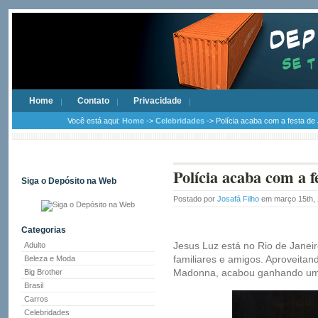
Home
Contato
Privacidade
Você está aqui:
Home
->
Celebridades
-> Polícia acaba com a festa de
Polícia acaba com a f
Siga o Depósito na Web
Postado por
Josafá Filho
em março 15th,
Categorias
Jesus Luz está no Rio de Janeir
Adulto
familiares e amigos. Aproveitand
Beleza e Moda
Madonna, acabou ganhando uma
Big Brother
Brasil
Carros
Celebridades