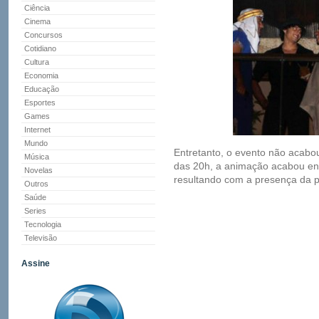
Ciência
Cinema
Concursos
Cotidiano
Cultura
Economia
Educação
Esportes
Games
Internet
Mundo
Entretanto, o evento não acabou
Música
das 20h, a animação acabou e
Novelas
resultando com a presença da po
Outros
Saúde
Series
Tecnologia
Televisão
Assine