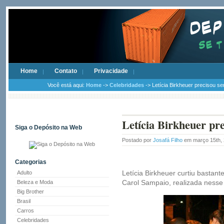
Home
Contato
Privacidade
Você está aqui:
Home
->
Celebridades
-> Letícia Birkheuer precisou se
Letícia Birkheuer pre
Siga o Depósito na Web
Postado por
Josafá Filho
em março 15th,
Categorias
Letícia Birkheuer curtiu bastant
Adulto
Carol Sampaio, realizada nesse 
Beleza e Moda
Big Brother
Brasil
Carros
Celebridades