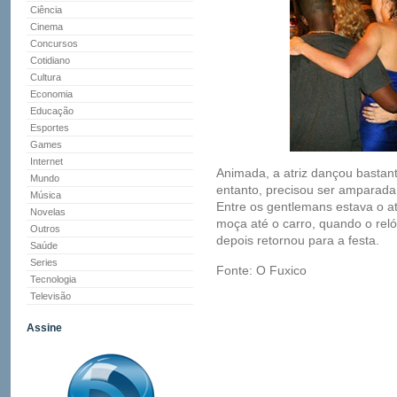
Ciência
Cinema
Concursos
Cotidiano
Cultura
Economia
Educação
Esportes
Games
Internet
Animada, a atriz dançou bastan
Mundo
entanto, precisou ser amparada 
Música
Entre os gentlemans estava o a
Novelas
moça até o carro, quando o reló
Outros
depois retornou para a festa.
Saúde
Series
Fonte: O Fuxico
Tecnologia
Televisão
Assine