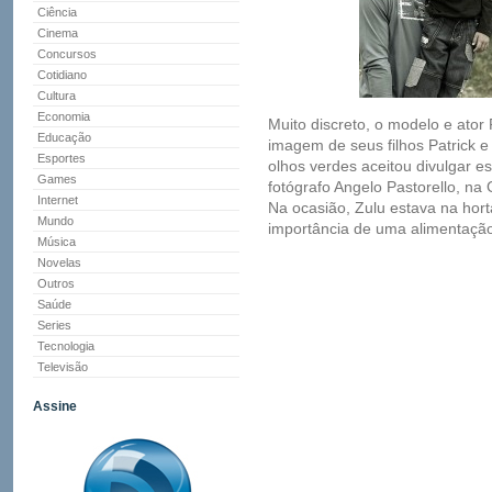
Ciência
Cinema
Concursos
Cotidiano
Cultura
Economia
Muito discreto, o modelo e ator
Educação
imagem de seus filhos Patrick 
Esportes
olhos verdes aceitou divulgar e
Games
fotógrafo Angelo Pastorello, n
Internet
Na ocasião, Zulu estava na hor
Mundo
importância de uma alimentação
Música
Novelas
Outros
Saúde
Series
Tecnologia
Televisão
Assine