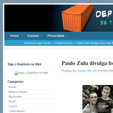
Home
Contato
Privacidade
Você está aqui:
Home
->
Celebridades
-> Paulo Zulu divulga fotos dos f
Paulo Zulu divulga fo
Siga o Depósito na Web
Postado por
Josafá Filho
em fevereiro 16
Categorias
Adulto
Beleza e Moda
Big Brother
Brasil
Carros
Celebridades