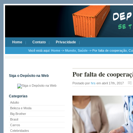
Home
Contato
Privacidade
Você está aqui:
Home
->
Mundo
,
Saúde
-> Por falta de cooperação, Cu
Por falta de coopera
Siga o Depósito na Web
Postado por
hrs
em abril 17th, 2017
Categorias
Adulto
Beleza e Moda
Big Brother
Brasil
Carros
Celebridades