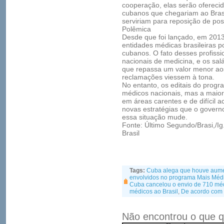
cooperação, elas serão ofereci
cubanos que chegariam ao Brasil
serviriam para reposição de pos
Polêmica
Desde que foi lançado, em 2013
entidades médicas brasileiras 
cubanos. O fato desses profissi
nacionais de medicina, e os sa
que repassa um valor menor aos
reclamações viessem à tona.
No entanto, os editais do prog
médicos nacionais, mas a maior
em áreas carentes e de difícil 
novas estratégias que o govern
essa situação mude.
Fonte: Último Segundo/Brasi,/I
Brasil
Tags:
Cuba alega que houve aumen
envolvidos no programa Mais Médi
Cuba cancelou o envio de 710 méd
médicos ao Brasil
,
De acordo com 
Não encontrou o que q