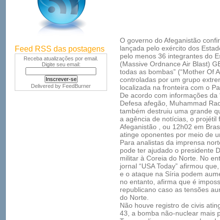
O governo do Afeganistão confi
lançada pelo exército dos Estad
Feed RSS das postagens
pelo menos 36 integrantes do E
Receba atualizações por email.
(Massive Ordnance Air Blast) 
Digite seu email:
todas as bombas” (“Mother Of Al
controladas por um grupo extre
Delivered by
FeedBurner
localizada na fronteira com o Pa
De acordo com informações da “
Defesa afegão, Muhammad Radm
também destruiu uma grande q
a agência de notícias, o projétil
Afeganistão , ou 12h02 em Brasí
atinge oponentes por meio de 
Para analistas da imprensa nor
pode ter ajudado o presidente 
militar à Coreia do Norte. No en
jornal “USA Today” afirmou que
e o ataque na Síria podem aume
no entanto, afirma que é imposs
republicano caso as tensões au
do Norte.
Não houve registro de civis at
43, a bomba não-nuclear mais 