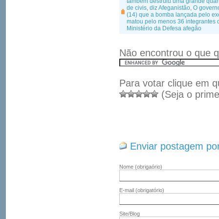
também destruiu uma grande quant
de civis
,
diz Afeganistão
,
O governo
(14) que a bomba lançada pelo exé
matou pelo menos 36 integrantes d
Ministério da Defesa afegão
Não encontrou o que q
Para votar clique em q
(Seja o prime
Enviar postagem por
Nome
(obrigaório)
E-mail
(obrigatório)
Site/Blog