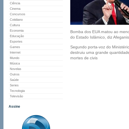
Ciência
Cinema
Concursos
Cotidiano
Cultura
Economia
Bomba dos EUA matou ao men
Educação
do Estado Islâmico, diz Afegani
Esportes
Segundo porta-voz do Ministér
Games
destruiu uma grande quantidade
Internet
mortes de civis
Mundo
Música
Novelas
Outros
Saúde
Series
Tecnologia
Televisão
Assine