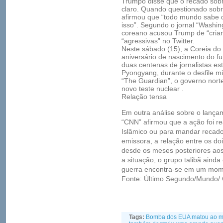
Trumpo disse que o recado sobr
claro. Quando questionado sobr
afirmou que “todo mundo sabe 
isso”. Segundo o jornal “Washin
coreano acusou Trump de “cria
“agressivas” no Twitter.
Neste sábado (15), a Coreia do
aniversário de nascimento do f
duas centenas de jornalistas est
Pyongyang, durante o desfile mil
“The Guardian”, o governo nort
novo teste nuclear .
Relação tensa
Em outra análise sobre o lança
“CNN” afirmou que a ação foi re
Islâmico ou para mandar recado
emissora, a relação entre os do
desde os meses posteriores aos
a situação, o grupo talibã ainda 
guerra encontra-se em um mom
Fonte: Último Segundo/Mundo/ 
Tags:
Bomba dos EUA matou ao m