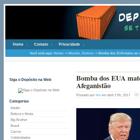
Home
Contato
Privacidade
Você está aqui:
Home
->
Mundo
,
Outros
-> Bomba dos EUA matou ao m
Bomba dos EUA matou
Siga o Depósito na Web
Afeganistão
Postado por
hrs
em abril 17th, 2017
Categorias
Adulto
Beleza e Moda
Big Brother
Brasil
Carros
Celebridades