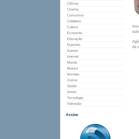
Ciência
Cinema
Concursos
Cotidiano
Anv
Cultura
sub
Economia
Educação
Agê
Esportes
de 
Games
Internet
Mundo
Música
Novelas
Outros
Saúde
Series
Tecnologia
Televisão
Assine