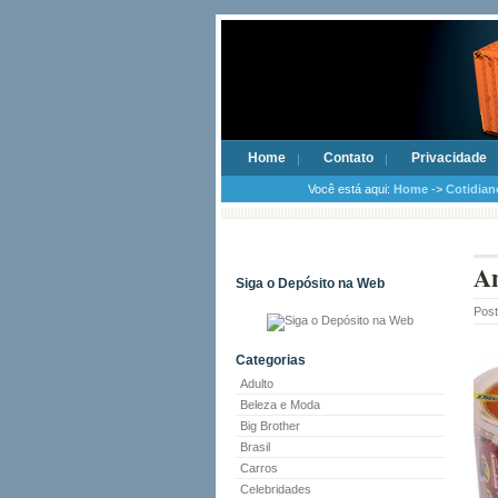
Home
Contato
Privacidade
Você está aqui:
Home
->
Cotidian
An
Siga o Depósito na Web
Pos
Categorias
Adulto
Beleza e Moda
Big Brother
Brasil
Carros
Celebridades