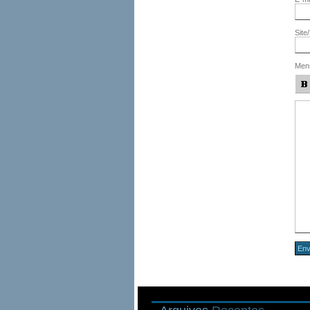
Site
Men