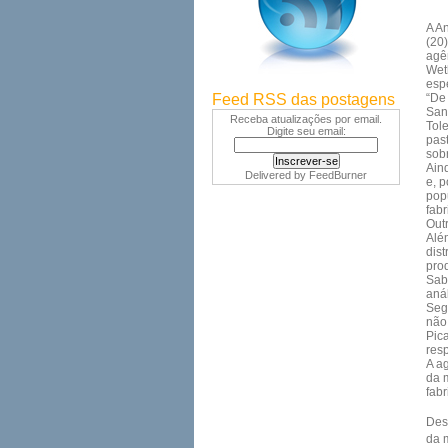
A An
(20
agên
Wet
esp
Feed RSS das postagens
“De
San
Receba atualizações por email.
Tol
Digite seu email:
pas
sobr
Ain
Delivered by
FeedBurner
e, 
popu
fab
Out
Alé
dis
pro
Sab
aná
Seg
não 
Pic
res
A a
da 
fab
Des
da 