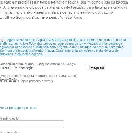
ulgação em proibidas em todo o território nacional, assim como o lote da paçoca
l. Anvisa ainda reforça que os alimentos de transição para lactentes e crianças
rimeira infância são alimentos infantis de registro sanitário obrigatório.
te: Último Segundo/Brasil Econômico/Ig. São Paulo
ags:
Agência Nacional de Vigilância Sanitária identificou a presença em excesso do teor
e aflatoxinas no lote 0027 das paçocas rolha da marca Dicel
,
Anvisa proíbe venda de
açoca por excesso de substância cancerígena
,
estas unidades do produto distribuído
ela Indústria e Logistica Wethonklauss Constante Ltda excediam o limite do teor de
flatoxinas
,
Segundo a agência
encontrou o que queria? Pesquise abaixo no Google.
 votar clique em quantas estrelas deseja para o artigo
(Seja o primeiro a votar)
Enviar postagem por email
me
(obrigaório)
il
(obrigatório)