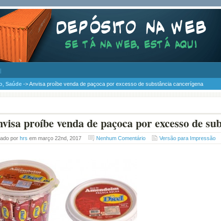
o
,
Saúde
-> Anvisa proíbe venda de paçoca por excesso de substância cancerígena
visa proíbe venda de paçoca por excesso de su
tado por
hrs
em março 22nd, 2017
Nenhum Comentário
Versão para Impressão