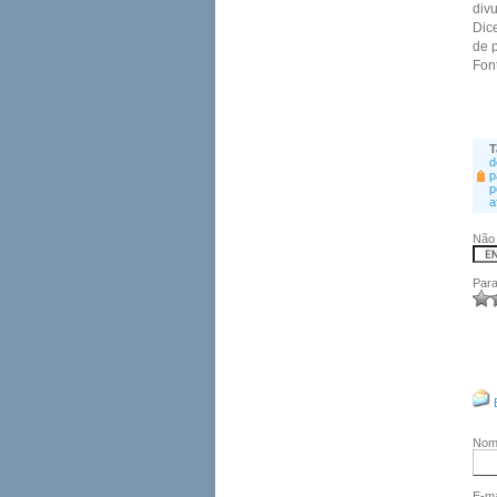
div
Dice
de p
Fon
T
d
p
p
a
Não 
Para
No
E-ma