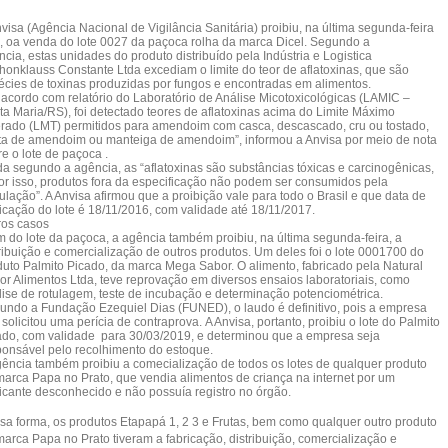
visa (Agência Nacional de Vigilância Sanitária) proibiu, na última segunda-feira
), oa venda do lote 0027 da paçoca rolha da marca Dicel. Segundo a
cia, estas unidades do produto distribuído pela Indústria e Logistica
honklauss Constante Ltda excediam o limite do teor de aflatoxinas, que são
écies de toxinas produzidas por fungos e encontradas em alimentos.
 acordo com relatório do Laboratório de Análise Micotoxicológicas (LAMIC –
ta Maria/RS), foi detectado teores de aflatoxinas acima do Limite Máximo
erado (LMT) permitidos para amendoim com casca, descascado, cru ou tostado,
ta de amendoim ou manteiga de amendoim”, informou a Anvisa por meio de nota
e o lote de paçoca .
da segundo a agência, as “aflatoxinas são substâncias tóxicas e carcinogênicas,
por isso, produtos fora da especificação não podem ser consumidos pela
lação”. A Anvisa afirmou que a proibição vale para todo o Brasil e que data de
ricação do lote é 18/11/2016, com validade até 18/11/2017.
ros casos
m do lote da paçoca, a agência também proibiu, na última segunda-feira, a
tribuição e comercialização de outros produtos. Um deles foi o lote 0001700 do
duto Palmito Picado, da marca Mega Sabor. O alimento, fabricado pela Natural
or Alimentos Ltda, teve reprovação em diversos ensaios laboratoriais, como
lise de rotulagem, teste de incubação e determinação potenciométrica.
undo a Fundação Ezequiel Dias (FUNED), o laudo é definitivo, pois a empresa
solicitou uma perícia de contraprova. A Anvisa, portanto, proibiu o lote do Palmito
ado, com validade para 30/03/2019, e determinou que a empresa seja
ponsável pelo recolhimento do estoque.
gência também proibiu a comecialização de todos os lotes de qualquer produto
marca Papa no Prato, que vendia alimentos de criança na internet por um
ricante desconhecido e não possuía registro no órgão.
sa forma, os produtos Etapapá 1, 2 3 e Frutas, bem como qualquer outro produto
marca Papa no Prato tiveram a fabricação, distribuição, comercialização e