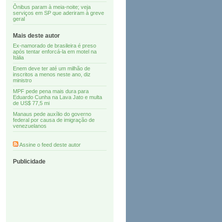
Ônibus param à meia-noite; veja
serviços em SP que aderiram à greve
geral
Mais deste autor
Ex-namorado de brasileira é preso
após tentar enforcá-la em motel na
Itália
Enem deve ter até um milhão de
inscritos a menos neste ano, diz
ministro
MPF pede pena mais dura para
Eduardo Cunha na Lava Jato e multa
de US$ 77,5 mi
Manaus pede auxílio do governo
federal por causa de imigração de
venezuelanos
Assine o feed deste autor
Publicidade