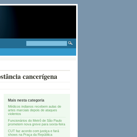
bstância cancerígena
Mais nesta categoria
Médicos indianos recebem aulas de
artes marciais depois de ataques
violentos
Funcionários do Metrô de São Paulo
prometem nova greve para sexta-feira
CUT faz acordo com justiça e fará
shows na Praça da República