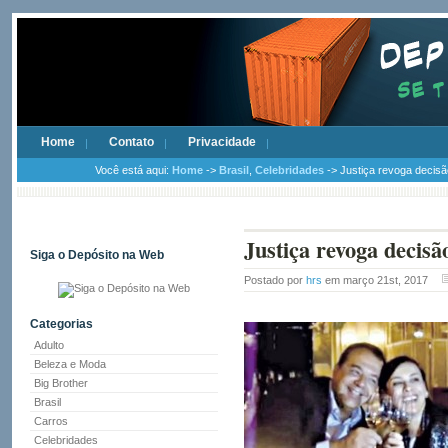
Home
Contato
Privacidade
Você está aqui:
Home
->
Brasil
,
Celebridades
-> Justiça revoga decisão
Justiça revoga decisã
Siga o Depósito na Web
Postado por
hrs
em março 21st, 2017
Categorias
Adulto
Beleza e Moda
Big Brother
Brasil
Carros
Celebridades