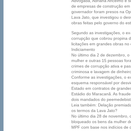
Advogada, Adriana Ancelmo é su
de empresas de construção em se
governador foram presos na O
Lava Jato, que investigou o des
obras feitas pelo governo do es
Segundo as investigações, o e
corrupção que cobrou propina de
licitações em grandes obras no 
Indiciamento
No último dia 2 de dezembro, o
mulher e outras 15 pessoas fora
crimes de corrupção ativa e pas
criminosa e lavagem de dinheiro
Conforme as investigações, o e
esquema responsável por desvi
Estado em contratos de grandes
Estádio do Maracanã. As fraude
dois mandados do peemedebist
Leia também: Delação premiada,
os termos da Lava Jato?
No último dia 28 de novembro, o
bloqueado os bens da mulher de
MPF com base nos indícios de 