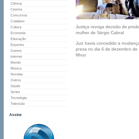
Ciência
Cinema
Concursos
Cotidiano
Justiça revoga decisão de prisão
Cultura
mulher de Sérgio Cabral
Economia
Educação
Juiz havia concedido a mudança
Esportes
presa no dia 6 de dezembro de 
Games
filhos
Internet
Mundo
Música
Novelas
Outros
Saúde
Series
Tecnologia
Televisão
Assine