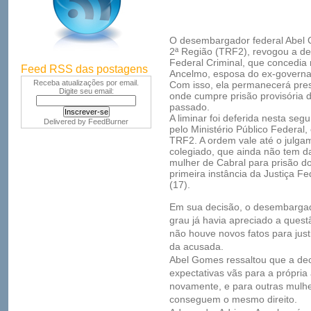
O desembargador federal Abel 
2ª Região (TRF2), revogou a dec
Federal Criminal, que concedia 
Feed RSS das postagens
Ancelmo, esposa do ex-governad
Receba atualizações por email.
Com isso, ela permanecerá pre
Digite seu email:
onde cumpre prisão provisória 
passado.
A liminar foi deferida nesta se
Delivered by
FeedBurner
pelo Ministério Público Federa
TRF2. A ordem vale até o julga
colegiado, que ainda não tem da
mulher de Cabral para prisão do
primeira instância da Justiça Fe
(17).
Em sua decisão, o desembargad
grau já havia apreciado a quest
não houve novos fatos para justi
da acusada.
Abel Gomes ressaltou que a deci
expectativas vãs para a própria
novamente, e para outras mulh
conseguem o mesmo direito.