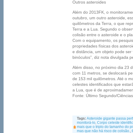
Outros asteroides
Além do 2013FK, o monitorament
outubro, um outro asteroide, e
quilômetros da Terra, o que rep
Terra e a Lua. Segundo o obser
colisão entre o asteroide e o pl
Com o equipamento, os pesqui
propriedades físicas dos astero
e distância, um objeto pode ser
binóculos”, diz nota divulgada pe
Além disso, no próximo dia 23 
com 11 metros, se deslocará pe
de 153 mil quilômetros. Até o 
celestes identificados que estar
a Lua, que é de aproximadament
Fonte: Último Segundo/Ciências
Tags:
Asteroide gigante passa pert
monitorá-lo
,
Corpo celeste identi
mais que o triplo do tamanho do p
mas que não há risco de colisão.
,