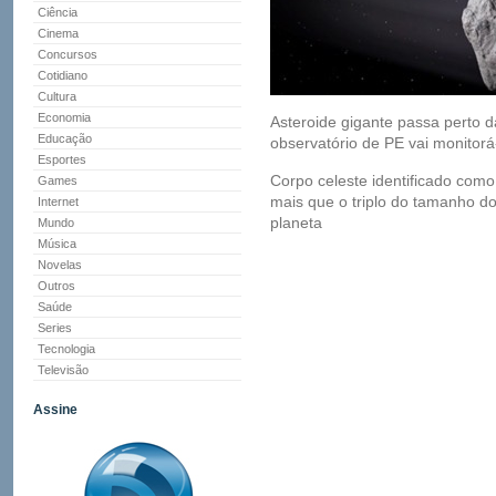
Ciência
Cinema
Concursos
Cotidiano
Cultura
Economia
Asteroide gigante passa perto d
Educação
observatório de PE vai monitorá
Esportes
Corpo celeste identificado com
Games
mais que o triplo do tamanho do
Internet
planeta
Mundo
Música
Novelas
Outros
Saúde
Series
Tecnologia
Televisão
Assine