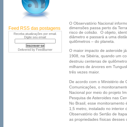
O Observatório Nacional inform
dimensões passa perto da Terr
Feed RSS das postagens
risco de colisão. O objeto, ide
Receba atualizações por email.
diâmetro e passará a uma distâ
Digite seu email:
quilômetros – do planeta.
Delivered by
FeedBurner
O maior impacto de asteroide já
1908, na Sibéria, quando um co
destruiu centenas de quilômetr
milhares de árvores em Tungus
três vezes maior.
De acordo com o Ministério de C
Comunicações, o monitoramento 
Nacional por meio do projeto I
Pesquisa de Asteroides nas Cerc
No Brasil, esse monitoramento é
1,5 metro, instalado no interio
Observatório do Sertão de Itapa
as propriedades físicas desses o