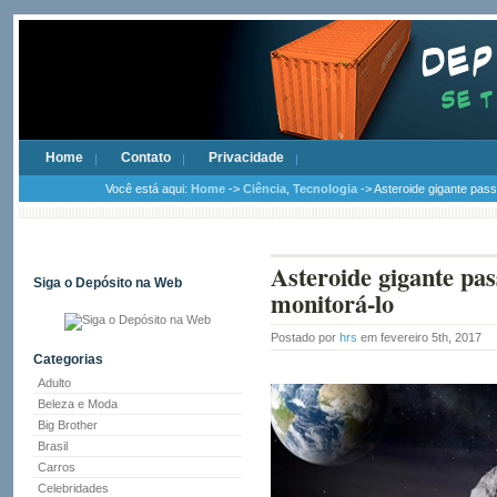
Home
Contato
Privacidade
Você está aqui:
Home
->
Ciência
,
Tecnologia
-> Asteroide gigante pass
Asteroide gigante pas
Siga o Depósito na Web
monitorá-lo
Postado por
hrs
em fevereiro 5th, 2017
Categorias
Adulto
Beleza e Moda
Big Brother
Brasil
Carros
Celebridades