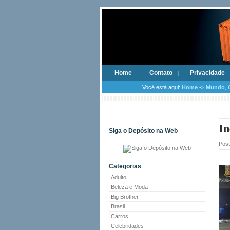
Home
Contato
Privacidade
Você está aqui:
Home
->
Mundo
,
In
Siga o Depósito na Web
Pos
Categorias
Adulto
Beleza e Moda
Big Brother
Brasil
Carros
Celebridades