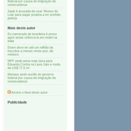
federal por causa de imigração de
venezuelanos
Saab é acusada de usar ‘Museu do
Lula’ para pagar propina a ex-prefeito
petista
Mais deste autor
Ex-namorado de brasileira é preso
após tentar enforcá-la em motel na
Itália
Enem deve ter até um milhão de
inscritos a menos neste ano, diz
ministro
MPF pede pena mais dura para
Eduardo Cunha na Lava Jato e multa
de US$ 77,5 mi
Manaus pede auxílio do governo
federal por causa de imigração de
venezuelanos
Assine o feed deste autor
Publicidade