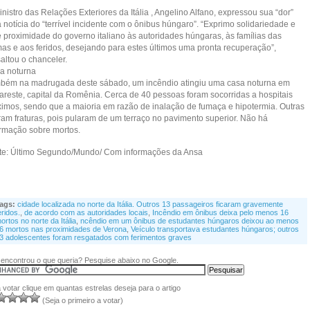
nistro das Relações Exteriores da Itália , Angelino Alfano, expressou sua “dor”
 notícia do “terrível incidente com o ônibus húngaro”. “Exprimo solidariedade e
e proximidade do governo italiano às autoridades húngaras, às famílias das
imas e aos feridos, desejando para estes últimos uma pronta recuperação”,
altou o chanceler.
a noturna
bém na madrugada deste sábado, um incêndio atingiu uma casa noturna em
areste, capital da Romênia. Cerca de 40 pessoas foram socorridas a hospitais
ximos, sendo que a maioria em razão de inalação de fumaça e hipotermia. Outras
eram fraturas, pois pularam de um terraço no pavimento superior. Não há
ormação sobre mortos.
te: Último Segundo/Mundo/ Com informações da Ansa
ags:
cidade localizada no norte da Itália. Outros 13 passageiros ficaram gravemente
eridos.
,
de acordo com as autoridades locais
,
Incêndio em ônibus deixa pelo menos 16
ortos no norte da Itália
,
ncêndio em um ônibus de estudantes húngaros deixou ao menos
6 mortos nas proximidades de Verona
,
Veículo transportava estudantes húngaros; outros
3 adolescentes foram resgatados com ferimentos graves
encontrou o que queria? Pesquise abaixo no Google.
 votar clique em quantas estrelas deseja para o artigo
(Seja o primeiro a votar)