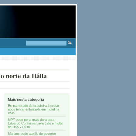
 norte da Itália
Mais nesta categoria
Ex-namorado de brasileira é preso
após tentar enforcá-la em motel na
Itália
MPF pede pena mais dura para
Eduardo Cunha na Lava Jato e multa
de US$ 77,5 mi
Manaus pede auxílio do governo