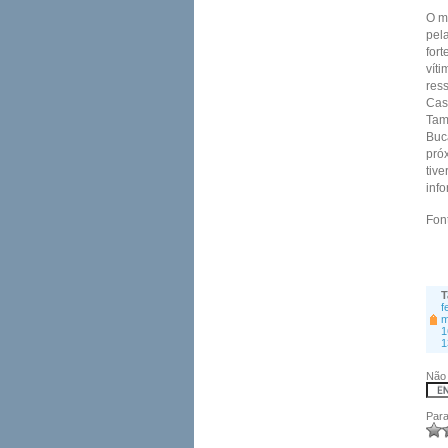
O mi
pela
fort
vít
ress
Cas
Tam
Buc
pró
tiv
inf
Fon
T
f
m
1
1
Não 
Para