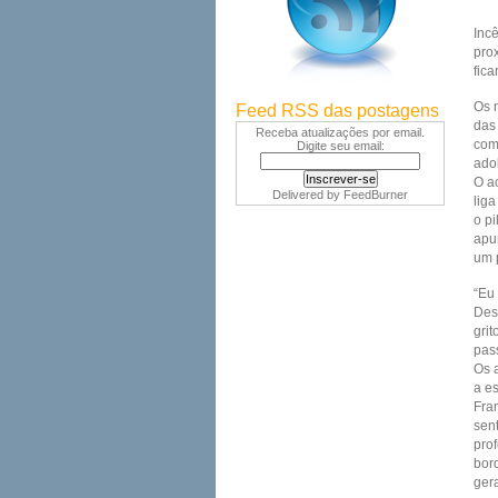
Inc
pro
fic
Os 
Feed RSS das postagens
das 
Receba atualizações por email.
com
Digite seu email:
ado
O a
Delivered by
FeedBurner
lig
o p
apur
um 
“Eu
Desc
gri
pas
Os 
a e
Fra
sen
pro
bor
gera