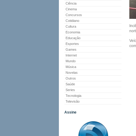
Ciência
Cinema
Concursos
Cotidiano
Inc
Cultura
nort
Economia
Educação
Veí
Esportes
com
Games
Internet
Mundo
Música
Novelas
Outros
Saúde
Series
Tecnologia
Televisão
Assine