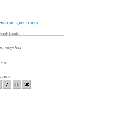
Enviar postagem por email
me
(obrigaório)
il
(obrigatório)
/Blog
sagem