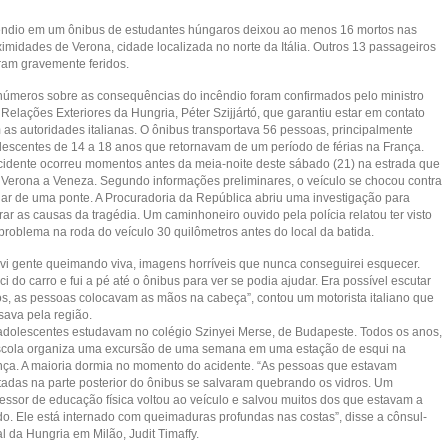
êndio em um ônibus de estudantes húngaros deixou ao menos 16 mortos nas
ximidades de Verona, cidade localizada no norte da Itália. Outros 13 passageiros
aram gravemente feridos.
números sobre as consequências do incêndio foram confirmados pelo ministro
Relações Exteriores da Hungria, Péter Szijjártó, que garantiu estar em contato
 as autoridades italianas. O ônibus transportava 56 pessoas, principalmente
lescentes de 14 a 18 anos que retornavam de um período de férias na França.
cidente ocorreu momentos antes da meia-noite deste sábado (21) na estrada que
a Verona a Veneza. Segundo informações preliminares, o veículo se chocou contra
ilar de uma ponte. A Procuradoria da República abriu uma investigação para
ar as causas da tragédia. Um caminhoneiro ouvido pela polícia relatou ter visto
problema na roda do veículo 30 quilômetros antes do local da batida.
 vi gente queimando viva, imagens horríveis que nunca conseguirei esquecer.
i do carro e fui a pé até o ônibus para ver se podia ajudar. Era possível escutar
tos, as pessoas colocavam as mãos na cabeça”, contou um motorista italiano que
sava pela região.
adolescentes estudavam no colégio Szinyei Merse, de Budapeste. Todos os anos,
scola organiza uma excursão de uma semana em uma estação de esqui na
nça. A maioria dormia no momento do acidente. “As pessoas que estavam
tadas na parte posterior do ônibus se salvaram quebrando os vidros. Um
fessor de educação física voltou ao veículo e salvou muitos dos que estavam a
do. Ele está internado com queimaduras profundas nas costas”, disse a cônsul-
l da Hungria em Milão, Judit Timaffy.