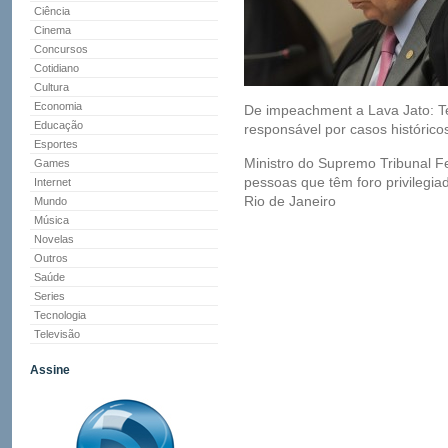
Ciência
Cinema
Concursos
Cotidiano
Cultura
Economia
De impeachment a Lava Jato: Te
Educação
responsável por casos histórico
Esportes
Ministro do Supremo Tribunal F
Games
pessoas que têm foro privilegi
Internet
Rio de Janeiro
Mundo
Música
Novelas
Outros
Saúde
Series
Tecnologia
Televisão
Assine