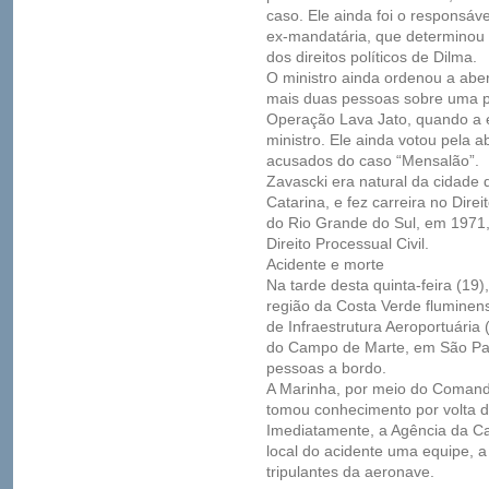
caso. Ele ainda foi o responsáve
ex-mandatária, que determinou
dos direitos políticos de Dilma.
O ministro ainda ordenou a abert
mais duas pessoas sobre uma po
Operação Lava Jato, quando a
ministro. Ele ainda votou pela 
acusados do caso “Mensalão”.
Zavascki era natural da cidade
Catarina, e fez carreira no Dir
do Rio Grande do Sul, em 1971
Direito Processual Civil.
Acidente e morte
Na tarde desta quinta-feira (19
região da Costa Verde fluminen
de Infraestrutura Aeroportuária
do Campo de Marte, em São Pau
pessoas a bordo.
A Marinha, por meio do Comando
tomou conhecimento por volta 
Imediatamente, a Agência da Ca
local do acidente uma equipe, a
tripulantes da aeronave.