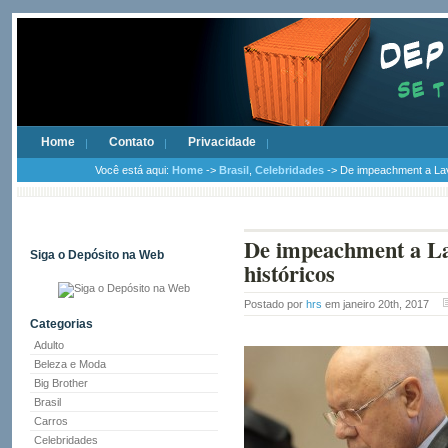
Home
Contato
Privacidade
Você está aqui:
Home
->
Brasil
,
Celebridades
-> De impeachment a Lava
De impeachment a Lav
Siga o Depósito na Web
históricos
Postado por
hrs
em janeiro 20th, 2017
Categorias
Adulto
Beleza e Moda
Big Brother
Brasil
Carros
Celebridades