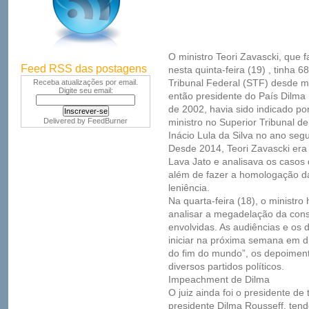
O ministro Teori Zavascki, que
Feed RSS das postagens
nesta quinta-feira (19) , tinha 
Tribunal Federal (STF) desde 
Receba atualizações por email.
Digite seu email:
então presidente do País Dilma
de 2002, havia sido indicado p
Delivered by
FeedBurner
ministro no Superior Tribunal d
Inácio Lula da Silva no ano segu
Desde 2014, Teori Zavascki era
Lava Jato e analisava os casos 
além de fazer a homologação d
leniência.
Na quarta-feira (18), o ministro
analisar a megadelação da con
envolvidas. As audiências e o
iniciar na próxima semana em 
do fim do mundo”, os depoiment
diversos partidos políticos.
Impeachment de Dilma
O juiz ainda foi o presidente d
presidente Dilma Rousseff, tend