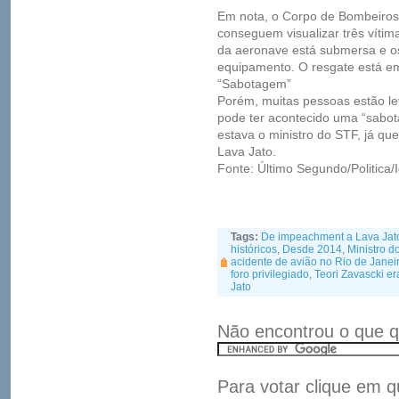
Em nota, o Corpo de Bombeiros 
conseguem visualizar três vítim
da aeronave está submersa e os
equipamento. O resgate está e
“Sabotagem”
Porém, muitas pessoas estão le
pode ter acontecido uma “sabo
estava o ministro do STF, já qu
Lava Jato.
Fonte: Último Segundo/Politica/
Tags:
De impeachment a Lava Jato:
históricos
,
Desde 2014
,
Ministro d
acidente de avião no Rio de Janei
foro privilegiado
,
Teori Zavascki e
Jato
Não encontrou o que q
Para votar clique em q