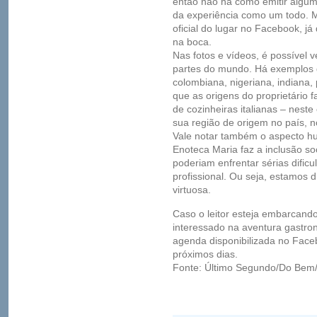
então não há como emitir algum
da experiência como um todo. M
oficial do lugar no Facebook, j
na boca.
Nas fotos e vídeos, é possível v
partes do mundo. Há exemplos de
colombiana, nigeriana, indian
que as origens do proprietário 
de cozinheiras italianas – nest
sua região de origem no país, n
Vale notar também o aspecto hu
Enoteca Maria faz a inclusão so
poderiam enfrentar sérias dific
profissional. Ou seja, estamos
virtuosa.
Caso o leitor esteja embarcand
interessado na aventura gastron
agenda disponibilizada no Face
próximos dias.
Fonte: Último Segundo/Do Bem/