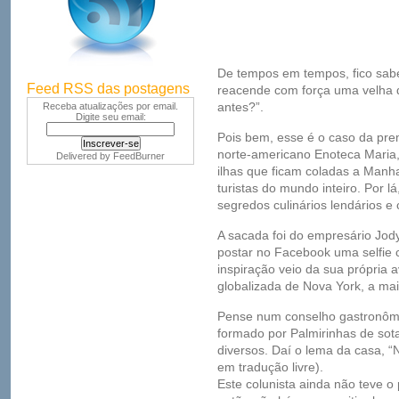
De tempos em tempos, fico sabe
Feed RSS das postagens
reacende com força uma velha 
antes?”.
Receba atualizações por email.
Digite seu email:
Pois bem, esse é o caso da prem
norte-americano Enoteca Maria,
Delivered by
FeedBurner
ilhas que ficam coladas a Manha
turistas do mundo inteiro. Por l
segredos culinários lendários e
A sacada foi do empresário Jod
postar no Facebook uma selfie 
inspiração veio da sua própria a
globalizada de Nova York, a mai
Pense num conselho gastronôm
formado por Palmirinhas de sot
diversos. Daí o lema da casa, 
em tradução livre).
Este colunista ainda não teve o 