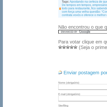
Tags:
Apostando na certeza de que
De tempos em tempos
,
empresário
todo para restaurante
,
fico sabend
com força uma velha questão: “Co
contrata vovós e oferece o melhor
Não encontrou o que q
Para votar clique em q
(Seja o prime
Enviar postagem por
Nome
(obrigaório)
E-mail
(obrigatório)
Site/Blog