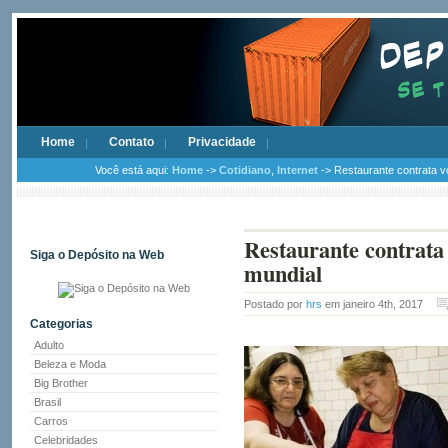
Home
Contato
Privacidade
Você está aqui:
Home
->
Cotidiano
,
Internet
-> Restaurante contrata v
Restaurante contrata 
Siga o Depósito na Web
mundial
Postado por
hrs
em janeiro 4th, 2017
Categorias
Adulto
Beleza e Moda
Big Brother
Brasil
Carros
Celebridades