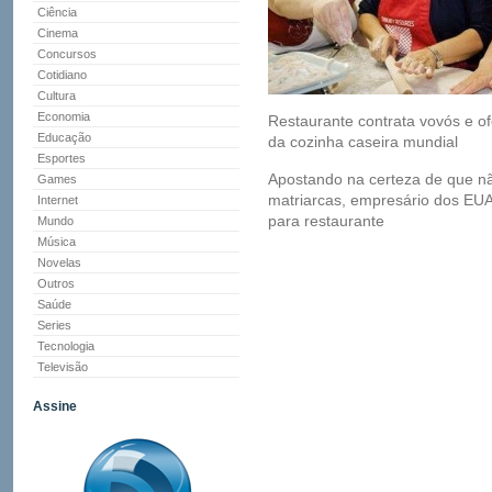
Ciência
Cinema
Concursos
Cotidiano
Cultura
Economia
Restaurante contrata vovós e o
Educação
da cozinha caseira mundial
Esportes
Apostando na certeza de que nã
Games
matriarcas, empresário dos EU
Internet
para restaurante
Mundo
Música
Novelas
Outros
Saúde
Series
Tecnologia
Televisão
Assine