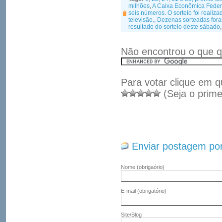
milhões
,
A Caixa Econômica Federa
seis números. O sorteio foi realiz
televisão.
,
Dezenas sorteadas for
resultado do sorteio deste sábado
Não encontrou o que q
Para votar clique em q
(Seja o prime
Enviar postagem por
Nome
(obrigaório)
E-mail
(obrigatório)
Site/Blog