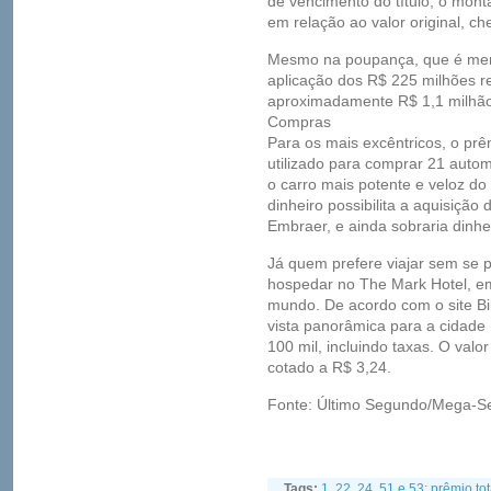
de vencimento do título, o mont
em relação ao valor original, c
Mesmo na poupança, que é meno
aplicação dos R$ 225 milhões r
aproximadamente R$ 1,1 milhão
Compras
Para os mais excêntricos, o pr
utilizado para comprar 21 autom
o carro mais potente e veloz d
dinheiro possibilita a aquisição
Embraer, e ainda sobraria dinhe
Já quem prefere viajar sem se 
hospedar no The Mark Hotel, e
mundo. De acordo com o site Bil
vista panorâmica para a cidade
100 mil, incluindo taxas. O valo
cotado a R$ 3,24.
Fonte: Último Segundo/Mega-Se
Tags:
1
,
22
,
24
,
51 e 53; prêmio t