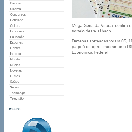
Ciência
Cinema
Concursos
Cotidiano
Mega-Sena da Virada: confira o
Cultura
sorteio deste sábado
Economia
Educação
Dezenas sorteadas foram 05, 11,
Esportes
pago é de aproximadamente R$
Games
Econômica Federal
Internet
Mundo
Música
Novelas
Outros
Saúde
Series
Tecnologia
Televisão
Assine