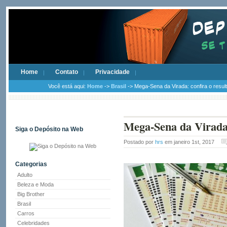
Home
Contato
Privacidade
Você está aqui:
Home
->
Brasil
-> Mega-Sena da Virada: confira o resul
Mega-Sena da Virada: 
Siga o Depósito na Web
Postado por
hrs
em janeiro 1st, 2017
Categorias
Adulto
Beleza e Moda
Big Brother
Brasil
Carros
Celebridades