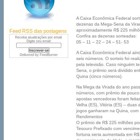
A Caixa Econômica Federal sorte
dezenas da Mega-Sena da Virad
aproximadamente R$ 225 milhõe
Feed RSS das postagens
Confira as dezenas sorteadas:
Receba atualizações por email.
Digite seu email:
05 – 11 – 22 – 24 – 51- 53
A Caixa Econômica Federal ain
Delivered by
FeedBurner
seis números. O sorteio foi rea
pela televisão. Caso ninguém t
Sena, o prêmio será dividido e
Quina (cinco números).
Na Mega da Virada do ano passa
números, com prêmio de pouco 
apostas vencedoras foram feita
Velha (ES), Vitória (ES) – duas 
jogos ganharam na Quina, com 
Rendimentos
O prêmio de R$ 225 milhões po
Tesouro Prefixado com vencime
fortuna seria aumentada em R$ 