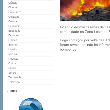
Ciência
Cinema
Concursos
Cotidiano
Cultura
Economia
Incêndio destrói dezenas de ca
Educação
comunidade na Zona Leste de 
Esportes
Fogo começou por volta das 17
Games
foram reveladas; não há inform
Internet
bombeiros
Mundo
Música
Novelas
Outros
Saúde
Series
Tecnologia
Televisão
Assine