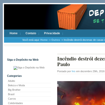
Home
Contato
Privacidade
Você está aqui:
Home
->
Outros
-> Incêndio destrói dezenas de casas
Incêndio destrói dez
Siga o Depósito na Web
Paulo
Postado por
hrs
em dezembro 29th, 201
Categorias
Adulto
Beleza e Moda
Big Brother
Brasil
Carros
Celebridades