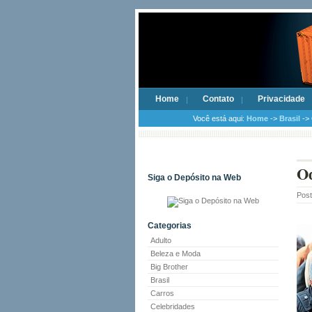
Home
Contato
Privacidade
Você está aqui:
Home
->
Brasil
-> 
Od
Siga o Depósito na Web
Pos
Categorias
Adulto
Beleza e Moda
Big Brother
Brasil
Carros
Celebridades