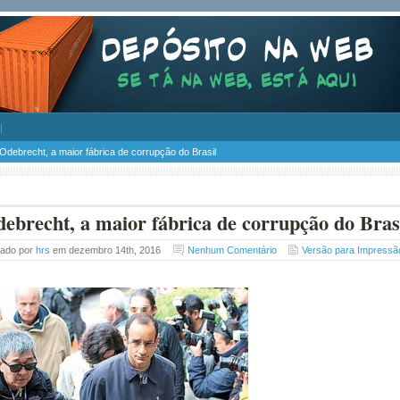
Odebrecht, a maior fábrica de corrupção do Brasil
ebrecht, a maior fábrica de corrupção do Bras
tado por
hrs
em dezembro 14th, 2016
Nenhum Comentário
Versão para Impressã