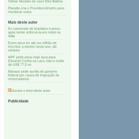
Gilmar Mendes do caso Eike Batista
Planalto cria o Previdenciômetro para
monitorar votos
Mais deste autor
Ex-namorado de brasileira é preso
após tentar enforcá-la em motel na
Itália
Enem deve ter até um milhão de
inscritos a menos neste ano, diz
ministro
MPF pede pena mais dura para
Eduardo Cunha na Lava Jato e multa
de US$ 77,5 mi
Manaus pede auxílio do governo
federal por causa de imigração de
venezuelanos
Assine o feed deste autor
Publicidade