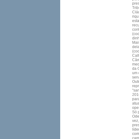
pre
Trib
Clá
riq
est
rec
cont
(co
dinh
Mai
del
(co
Cal
Câm
med
da 
um 
sen
Out
rep
“sa
201
par
atu
ope
Só 
Ode
vez
pre
líd
com
cam