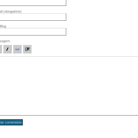
il
(obrigatório)
/Blog
sagem