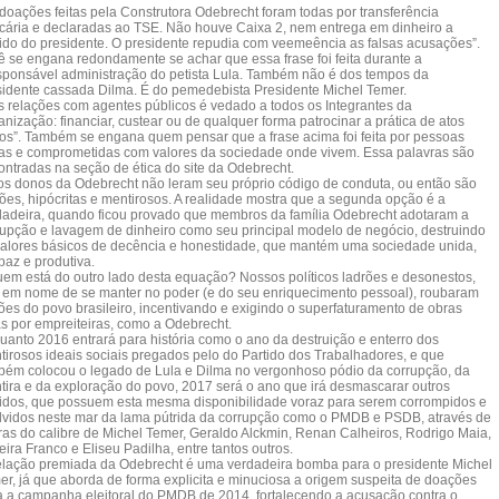
 doações feitas pela Construtora Odebrecht foram todas por transferência
cária e declaradas ao TSE. Não houve Caixa 2, nem entrega em dinheiro a
ido do presidente. O presidente repudia com veemeência as falsas acusações”.
ê se engana redondamente se achar que essa frase foi feita durante a
esponsável administração do petista Lula. Também não é dos tempos da
sidente cassada Dilma. É do pemedebista Presidente Michel Temer.
s relações com agentes públicos é vedado a todos os Integrantes da
nização: financiar, custear ou de qualquer forma patrocinar a prática de atos
citos”. Também se engana quem pensar que a frase acima foi feita por pessoas
ias e comprometidas com valores da sociedade onde vivem. Essa palavras são
ontradas na seção de ética do site da Odebrecht.
os donos da Odebrecht não leram seu próprio código de conduta, ou então são
rões, hipócritas e mentirosos. A realidade mostra que a segunda opção é a
dadeira, quando ficou provado que membros da família Odebrecht adotaram a
rupção e lavagem de dinheiro como seu principal modelo de negócio, destruindo
valores básicos de decência e honestidade, que mantém uma sociedade unida,
paz e produtiva.
uem está do outro lado desta equação? Nossos políticos ladrões e desonestos,
 em nome de se manter no poder (e do seu enriquecimento pessoal), roubaram
hões do povo brasileiro, incentivando e exigindo o superfaturamento de obras
as por empreiteiras, como a Odebrecht.
uanto 2016 entrará para história como o ano da destruição e enterro dos
tirosos ideais sociais pregados pelo do Partido dos Trabalhadores, e que
bém colocou o legado de Lula e Dilma no vergonhoso pódio da corrupção, da
tira e da exploração do povo, 2017 será o ano que irá desmascarar outros
tidos, que possuem esta mesma disponibilidade voraz para serem corrompidos e
lvidos neste mar da lama pútrida da corrupção como o PMDB e PSDB, através de
uras do calibre de Michel Temer, Geraldo Alckmin, Renan Calheiros, Rodrigo Maia,
ira Franco e Eliseu Padilha, entre tantos outros.
elação premiada da Odebrecht é uma verdadeira bomba para o presidente Michel
er, já que aborda de forma explicita e minuciosa a origem suspeita de doações
a a campanha eleitoral do PMDB de 2014, fortalecendo a acusação contra o