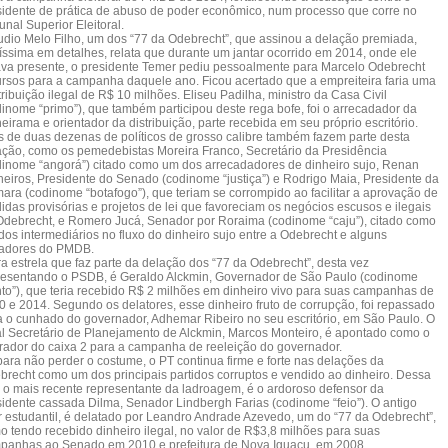
sidente de prática de abuso de poder econômico, num processo que corre no
unal Superior Eleitoral.
udio Melo Filho, um dos “77 da Odebrecht”, que assinou a delação premiada,
uíssima em detalhes, relata que durante um jantar ocorrido em 2014, onde ele
ava presente, o presidente Temer pediu pessoalmente para Marcelo Odebrecht
ursos para a campanha daquele ano. Ficou acertado que a empreiteira faria uma
ribuição ilegal de R$ 10 milhões. Eliseu Padilha, ministro da Casa Civil
dinome “primo”), que também participou deste rega bofe, foi o arrecadador da
eirama e orientador da distribuição, parte recebida em seu próprio escritório.
s de duas dezenas de políticos de grosso calibre também fazem parte desta
ação, como os pemedebistas Moreira Franco, Secretário da Presidência
dinome “angorá”) citado como um dos arrecadadores de dinheiro sujo, Renan
heiros, Presidente do Senado (codinome “justiça”) e Rodrigo Maia, Presidente da
ara (codinome “botafogo”), que teriam se corrompido ao facilitar a aprovação de
idas provisórias e projetos de lei que favoreciam os negócios escusos e ilegais
Odebrecht, e Romero Jucá, Senador por Roraima (codinome “caju”), citado como
dos intermediários no fluxo do dinheiro sujo entre a Odebrecht e alguns
adores do PMDB.
ra estrela que faz parte da delação dos “77 da Odebrecht”, desta vez
resentando o PSDB, é Geraldo Alckmin, Governador de São Paulo (codinome
nto”), que teria recebido R$ 2 milhões em dinheiro vivo para suas campanhas de
0 e 2014. Segundo os delatores, esse dinheiro fruto de corrupção, foi repassado
a o cunhado do governador, Adhemar Ribeiro no seu escritório, em São Paulo. O
al Secretário de Planejamento de Alckmin, Marcos Monteiro, é apontado como o
rador do caixa 2 para a campanha de reeleição do governador.
para não perder o costume, o PT continua firme e forte nas delações da
brecht como um dos principais partidos corruptos e vendido ao dinheiro. Dessa
, o mais recente representante da ladroagem, é o ardoroso defensor da
sidente cassada Dilma, Senador Lindbergh Farias (codinome “feio”). O antigo
er estudantil, é delatado por Leandro Andrade Azevedo, um do “77 da Odebrecht”,
o tendo recebido dinheiro ilegal, no valor de R$3,8 milhões para suas
panhas ao Senado em 2010 e prefeitura de Nova Iguaçu, em 2008.