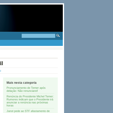
il
o
Mais nesta categoria
Pronunciamento de Temer após
delação: Não renunciarei!
Renúncia do Presidente Michel Temer:
Rumores indicam que o Presidente irá
anunciar a renúncia nas próximas
horas
Janot pede ao STF afastamento de