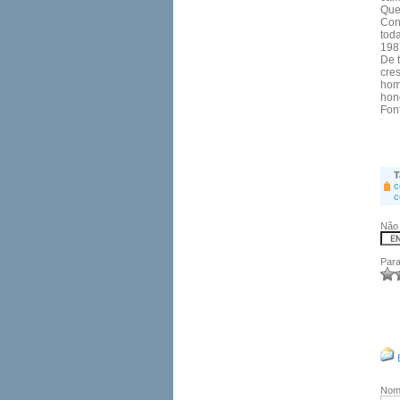
Que
Cons
tod
198
De t
cre
hom
hon
Fon
T
c
c
Não 
Para
No