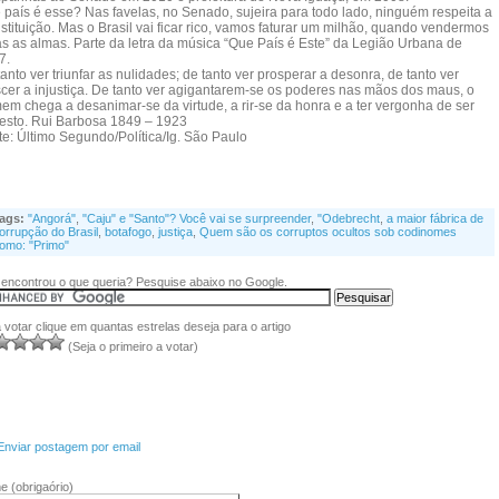
 país é esse? Nas favelas, no Senado, sujeira para todo lado, ninguém respeita a
tituição. Mas o Brasil vai ficar rico, vamos faturar um milhão, quando vendermos
as as almas. Parte da letra da música “Que País é Este” da Legião Urbana de
7.
anto ver triunfar as nulidades; de tanto ver prosperar a desonra, de tanto ver
scer a injustiça. De tanto ver agigantarem-se os poderes nas mãos dos maus, o
em chega a desanimar-se da virtude, a rir-se da honra e a ter vergonha de ser
esto. Rui Barbosa 1849 – 1923
te: Último Segundo/Política/Ig. São Paulo
ags:
"Angorá"
,
"Caju" e "Santo"? Você vai se surpreender
,
"Odebrecht
,
a maior fábrica de
orrupção do Brasil
,
botafogo
,
justiça
,
Quem são os corruptos ocultos sob codinomes
omo: "Primo"
encontrou o que queria? Pesquise abaixo no Google.
 votar clique em quantas estrelas deseja para o artigo
(Seja o primeiro a votar)
Enviar postagem por email
me
(obrigaório)