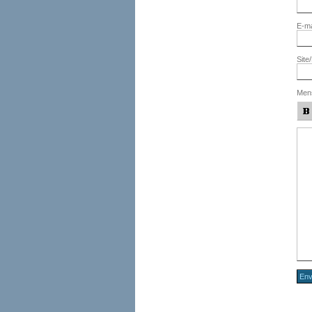
E-ma
Site
Men