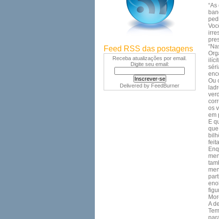
“As
ban
ped
Voc
irr
pre
“Na
Feed RSS das postagens
Orga
Receba atualizações por email.
ilí
Digite seu email:
sér
enc
Ou 
Delivered by
FeedBurner
lad
ver
cor
os 
em 
E q
que
bil
feit
Enq
men
tam
men
par
eno
fig
More
A d
Tem
par