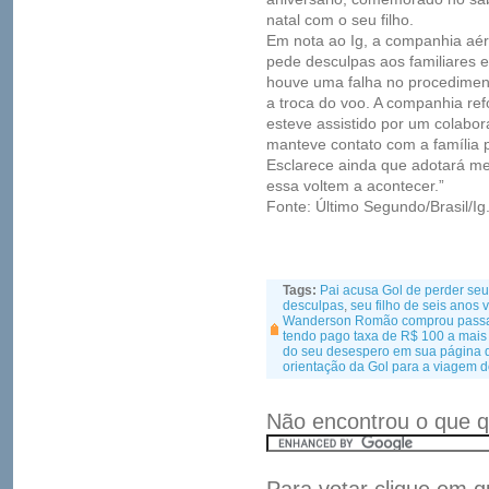
natal com o seu filho.
Em nota ao Ig, a companhia aér
pede desculpas aos familiares 
houve uma falha no procedimen
a troca do voo. A companhia r
esteve assistido por um colabo
manteve contato com a família p
Esclarece ainda que adotará me
essa voltem a acontecer.”
Fonte: Último Segundo/Brasil/Ig
Tags:
Pai acusa Gol de perder seu
desculpas
,
seu filho de seis anos
Wanderson Romão comprou passag
tendo pago taxa de R$ 100 a mai
do seu desespero em sua página d
orientação da Gol para a viagem
Não encontrou o que q