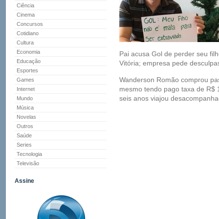
Ciência
Cinema
Concursos
Cotidiano
Cultura
Economia
Pai acusa Gol de perder seu fil
Educação
Vitória; empresa pede desculpa
Esportes
Wanderson Romão comprou passa
Games
mesmo tendo pago taxa de R$ 1
Internet
seis anos viajou desacompanhado
Mundo
Música
Novelas
Outros
Saúde
Series
Tecnologia
Televisão
Assine