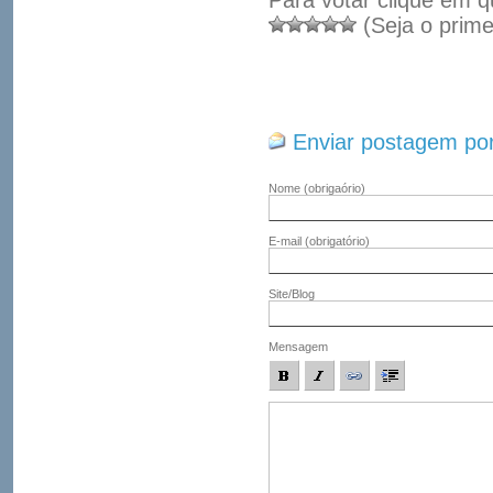
Para votar clique em q
(Seja o prime
Enviar postagem por
Nome
(obrigaório)
E-mail
(obrigatório)
Site/Blog
Mensagem