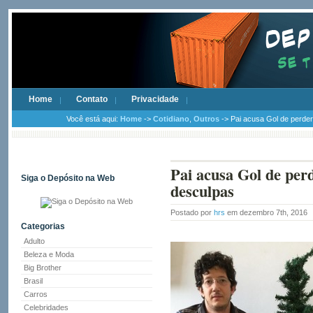
Home
Contato
Privacidade
Você está aqui:
Home
->
Cotidiano
,
Outros
-> Pai acusa Gol de perder
Pai acusa Gol de per
Siga o Depósito na Web
desculpas
Postado por
hrs
em dezembro 7th, 2016
Categorias
Adulto
Beleza e Moda
Big Brother
Brasil
Carros
Celebridades