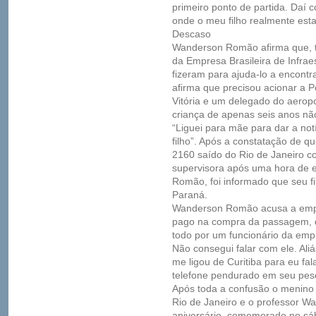
primeiro ponto de partida. Daí 
onde o meu filho realmente estav
Descaso
Wanderson Romão afirma que, ta
da Empresa Brasileira de Infraes
fizeram para ajuda-lo a encont
afirma que precisou acionar a P
Vitória e um delegado do aeropo
criança de apenas seis anos não
“Liguei para mãe para dar a no
filho”. Após a constatação de 
2160 saído do Rio de Janeiro co
supervisora após uma hora de 
Romão, foi informado que seu fil
Paraná.
Wanderson Romão acusa a empr
pago na compra da passagem, q
todo por um funcionário da empr
Não consegui falar com ele. A
me ligou de Curitiba para eu fal
telefone pendurado em seu pesc
Após toda a confusão o menino
Rio de Janeiro e o professor 
aniversário, comemorado no sá