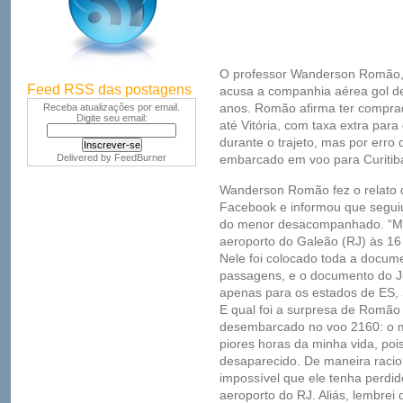
O professor Wanderson Romão, r
Feed RSS das postagens
acusa a companhia aérea gol de 
anos. Romão afirma ter compra
Receba atualizações por email.
Digite seu email:
até Vitória, com taxa extra par
durante o trajeto, mas por erro
Delivered by
FeedBurner
embarcado em voo para Curitib
Wanderson Romão fez o relato 
Facebook e informou que seguiu
do menor desacompanhado. “Meu
aeroporto do Galeão (RJ) às 16
Nele foi colocado toda a docum
passagens, e o documento do Ju
apenas para os estados de ES, 
E qual foi a surpresa de Romão 
desembarcado no voo 2160: o m
piores horas da minha vida, poi
desaparecido. De maneira racion
impossível que ele tenha perdid
aeroporto do RJ. Aliás, lembrei