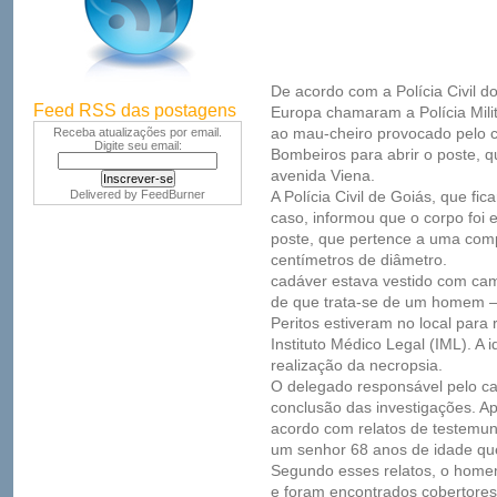
De acordo com a Polícia Civil d
Feed RSS das postagens
Europa chamaram a Polícia Milit
ao mau-cheiro provocado pelo 
Receba atualizações por email.
Digite seu email:
Bombeiros para abrir o poste, q
avenida Viena.
Delivered by
FeedBurner
A Polícia Civil de Goiás, que fi
caso, informou que o corpo fo
poste, que pertence a uma comp
centímetros de diâmetro.
cadáver estava vestido com cam
de que trata-se de um homem –
Peritos estiveram no local para 
Instituto Médico Legal (IML). A 
realização da necropsia.
O delegado responsável pelo ca
conclusão das investigações. Ap
acordo com relatos de testemun
um senhor 68 anos de idade que
Segundo esses relatos, o home
e foram encontrados cobertores