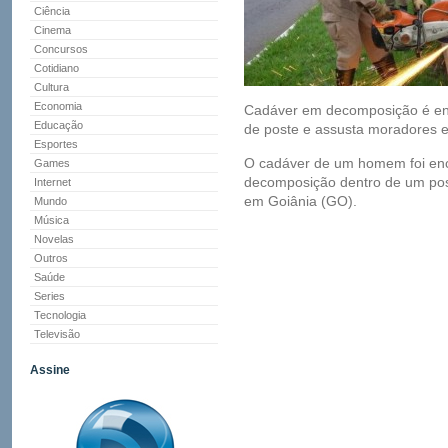
Ciência
Cinema
Concursos
Cotidiano
Cultura
Economia
Cadáver em decomposição é en
Educação
de poste e assusta moradores
Esportes
O cadáver de um homem foi enc
Games
decomposição dentro de um post
Internet
em Goiânia (GO).
Mundo
Música
Novelas
Outros
Saúde
Series
Tecnologia
Televisão
Assine