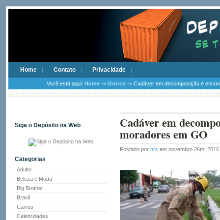
Home
Contato
Privacidade
Você está aqui:
Home
->
Outros
-> Cadáver em decomposição é encont
Cadáver em decomposi
Siga o Depósito na Web
moradores em GO
Postado por
hrs
em novembro 26th, 201
Categorias
Adulto
Beleza e Moda
Big Brother
Brasil
Carros
Celebridades