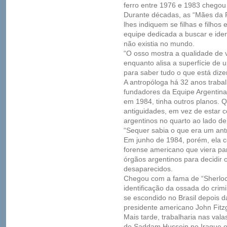
ferro entre 1976 e 1983 chegou 
Durante décadas, as “Mães da 
lhes indiquem se filhas e filhos 
equipe dedicada a buscar e ident
não existia no mundo.
“O osso mostra a qualidade de v
enquanto alisa a superfície de
para saber tudo o que está dize
A antropóloga há 32 anos traba
fundadores da Equipe Argentina
em 1984, tinha outros planos. Q
antiguidades, em vez de estar 
argentinos no quarto ao lado de 
“Sequer sabia o que era um ant
Em junho de 1984, porém, ela 
forense americano que viera pa
órgãos argentinos para decidir 
desaparecidos.
Chegou com a fama de “Sherloc
identificação da ossada do crim
se escondido no Brasil depois d
presidente americano John Fitz
Mais tarde, trabalharia nas va
de Saddam Hussein no Iraque e