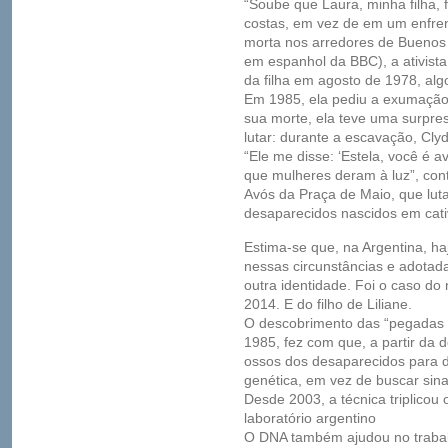
“Soube que Laura, minha filha, 
costas, em vez de em um enfre
morta nos arredores de Buenos 
em espanhol da BBC), a ativista
da filha em agosto de 1978, alg
Em 1985, ela pediu a exumação 
sua morte, ela teve uma surpre
lutar: durante a escavação, Cl
“Ele me disse: ‘Estela, você é 
que mulheres deram à luz”, cont
Avós da Praça de Maio, que luta
desaparecidos nascidos em cati
Estima-se que, na Argentina, h
nessas circunstâncias e adotad
outra identidade. Foi o caso do
2014. E do filho de Liliane.
O descobrimento das “pegadas d
1985, fez com que, a partir da 
ossos dos desaparecidos para de
genética, em vez de buscar sina
Desde 2003, a técnica triplicou 
laboratório argentino
O DNA também ajudou no trabalh