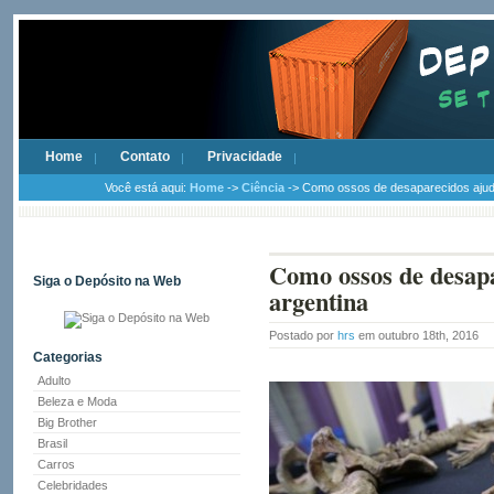
Home
Contato
Privacidade
Você está aqui:
Home
->
Ciência
-> Como ossos de desaparecidos ajudam
Como ossos de desapa
Siga o Depósito na Web
argentina
Postado por
hrs
em outubro 18th, 2016
Categorias
Adulto
Beleza e Moda
Big Brother
Brasil
Carros
Celebridades