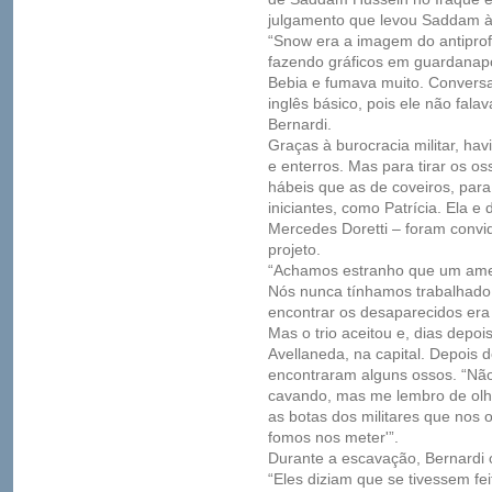
julgamento que levou Saddam à
“Snow era a imagem do antiprof
fazendo gráficos em guardanapo
Bebia e fumava muito. Conver
inglês básico, pois ele não fal
Bernardi.
Graças à burocracia militar, ha
e enterros. Mas para tirar os o
hábeis que as de coveiros, para
iniciantes, como Patrícia. Ela e
Mercedes Doretti – foram convid
projeto.
“Achamos estranho que um amer
Nós nunca tínhamos trabalhado
encontrar os desaparecidos era
Mas o trio aceitou e, dias depoi
Avellaneda, na capital. Depois 
encontraram alguns ossos. “N
cavando, mas me lembro de olha
as botas dos militares que nos
fomos nos meter'”.
Durante a escavação, Bernardi o
“Eles diziam que se tivessem fei