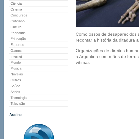
Ciência
Cinema
Concursos
Cotidiano
Cultura
Economia
Como ossos de desaparecidos 
Educação
recontar a história da ditadura 
Esportes
Organizações de direitos huma
Games
a Argentina com mãos de ferro e
Internet
vítimas
Mundo
Música
Novelas
Outros
Saúde
Series
Tecnologia
Televisão
Assine