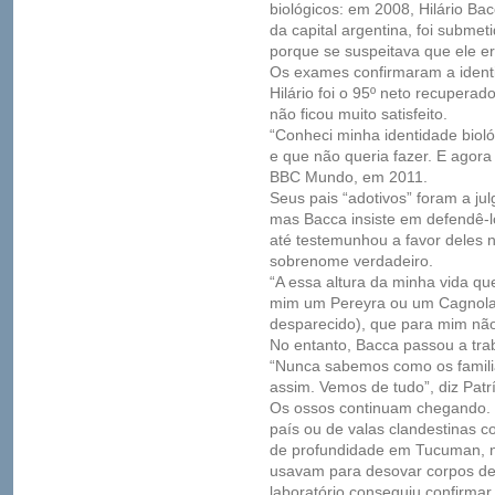
biológicos: em 2008, Hilário Ba
da capital argentina, foi subm
porque se suspeitava que ele er
Os exames confirmaram a identi
Hilário foi o 95º neto recupera
não ficou muito satisfeito.
“Conheci minha identidade biol
e que não queria fazer. E agora 
BBC Mundo, em 2011.
Seus pais “adotivos” foram a j
mas Bacca insiste em defendê-l
até testemunhou a favor deles 
sobrenome verdadeiro.
“A essa altura da minha vida q
mim um Pereyra ou um Cagnola
desparecido), que para mim não
No entanto, Bacca passou a tra
“Nunca sabemos como os famili
assim. Vemos de tudo”, diz Patrí
Os ossos continuam chegando. 
país ou de valas clandestinas 
de profundidade em Tucuman, no
usavam para desovar corpos de
laboratório conseguiu confirmar