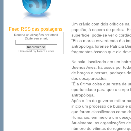
Um crânio com dois orifícios na
Feed RSS das postagens
papelão, à espera de perícia. E
superfície, pode-se ver o córdã
Receba atualizações por email.
Digite seu email:
“Essa marca esverdeada é a impr
antropóloga forense Patrícia Be
Delivered by
FeedBurner
fragmentos ósseos que ela deve 
Na sala, localizada em um bairr
Buenos Aires, há ossos por todas
de braços e pernas, pedaços de 
dos desaparecidos.
“É a última coisa que resta de
oportunidade para que o corpo f
antropóloga.
Após o fim do governo militar 
início um processo de busca e i
que foram classificadas como de
Humanos, em meio a um desejo n
Atualmente, as organizações d
número de vítimas do regime q