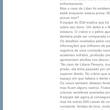
enfrentamento.
Mas o caso de Lilian foi emblemá
bebê enquanto estava presa. M
provar isso?
A equipe do Efaf explica que há
sobre seu dono. Um deles é o f
estatura. O crânio e o pélvis aj
dentária pode ser comparada co
Os detalhes revelados pelos o
informações que milhares de p
registros de uma comissão nacio
acidentes sofridos, profissão (
apresentam atrofias nos discos 
“No caso de Liliana Pereyra, s
prisão, ela tinha passado por u
superior direito. No crânio que
espaço em que faltava o dente e
Os ossos também delatam ferid
mas ficam alguns rastros. Fratu
colunas vertebrais avariadas po
A equipe até agora já conseguiu
mas há outras 600 caixas de o
constante: feridas de tiros, mui