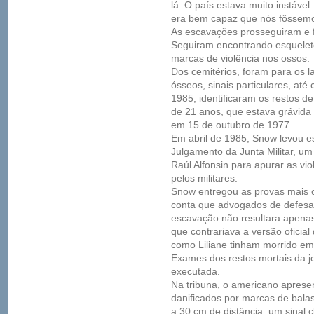
lá. O país estava muito instável
era bem capaz que nós fôssemo
As escavações prosseguiram e 
Seguiram encontrando esqueleto
marcas de violência nos ossos.
Dos cemitérios, foram para os la
ósseos, sinais particulares, at
1985, identificaram os restos d
de 21 anos, que estava grávid
em 15 de outubro de 1977.
Em abril de 1985, Snow levou es
Julgamento da Junta Militar, um
Raúl Alfonsin para apurar as vi
pelos militares.
Snow entregou as provas mais ce
conta que advogados de defesa 
escavação não resultara apenas
que contrariava a versão oficial
como Liliane tinham morrido em
Exames dos restos mortais da j
executada.
Na tribuna, o americano apresen
danificados por marcas de bala
a 30 cm de distância, um sinal 